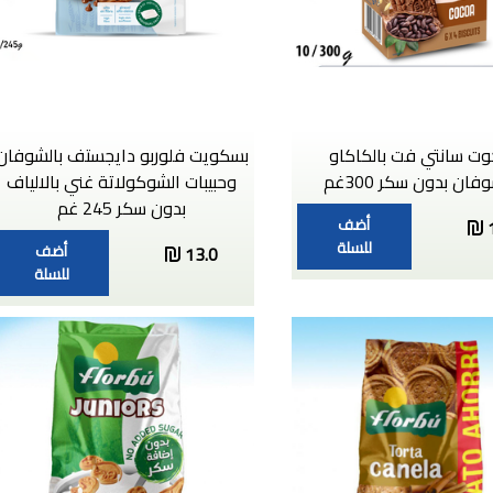
ت سانتي فت بالكاكاو
بسكويت فلوربو دايجستف بالشوفان
فان بدون سكر 300غم
وحبيبات الشوكولاتة غني بالالياف
بدون سكر 245 غم
أضف
للسلة
أضف
13.0
للسلة