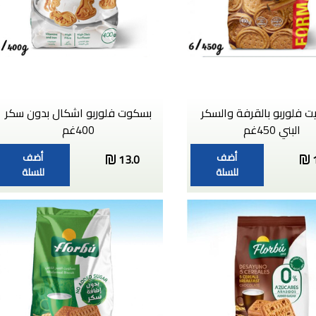
 فلوربو بالقرفة والسكر
بسكوت فلوربو اشكال بدون سكر
البني 450غم
400غم
أضف
أضف
13.0
للسلة
للسلة