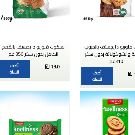
فلوربو دايجستف بالحبوب
بسكوت فلوربو دايجستف بالقمح
 والشوكولاتة بدون سكر
الكامل بدون سكر 350 غم
310غم
أضف
13.0
للسلة
أضف
للسلة