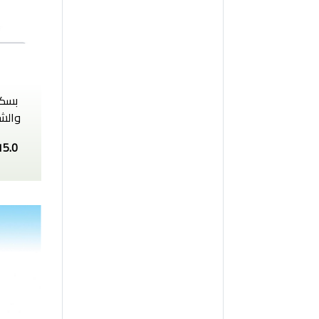
بسكو
والشو
15.0