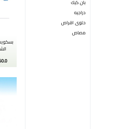
بان كيك
دراجيه
حلوى اقراص
مصاص
بسكويت 
الشو
60.0