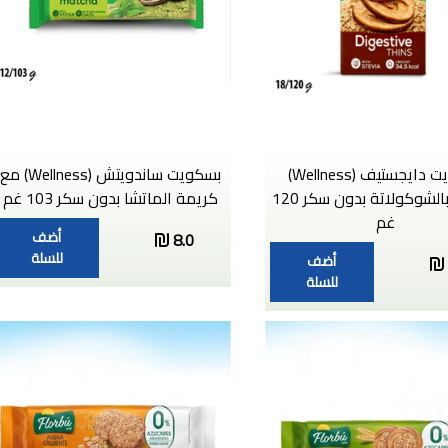
بسكويت دايجستيف (Wellness)
بسكويت ساندويتش (Wellness) مع
مغطى بالشوكولاتة بدون سكر 120
كريمة الماتشا بدون سكر 103 غم
غم
أضف
8.0
للسلة
أضف
للسلة