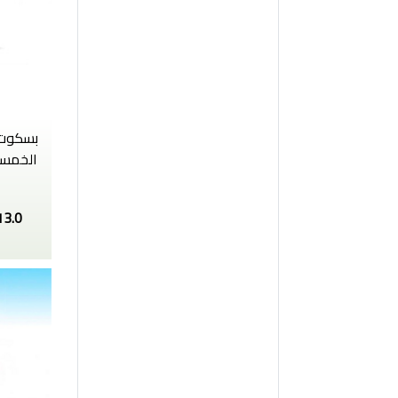
بسكوت 
الخمسة
13.0