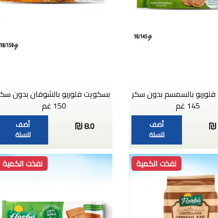
فلوربو بالسمسم بدون سكر
بسكويت فلوربو بالشوفان بدون سكر
145 غم
150 غم
أضف
أضف
8.0
للسلة
للسلة
نفذت الكمية
نفذت الكمية