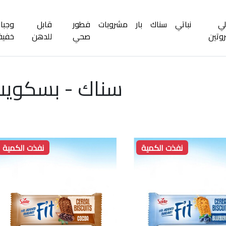
لي
نباتي
سناك
بار
مشروبات
فطور
قابل
وجبا
روتين
صحي
للدهن
خفيف
سناك - بسكوي
نفذت الكمية
نفذت الكمية