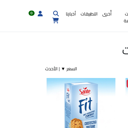
ت
أُخرى
التطبيقات
أخبارنا
0
ة
ت
السعر ▼
|
الأحدث