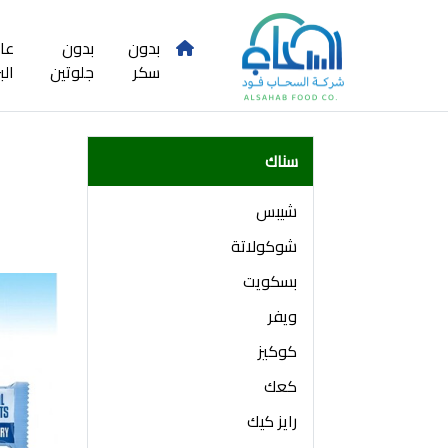
بدون
بدون
عا
سكر
جلوتين
الب
سناك
شيبس
شوكولاتة
بسكويت
ويفر
كوكيز
كعك
رايز كيك