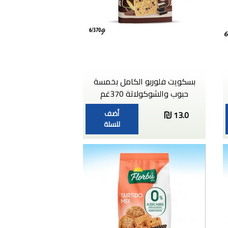
بسكويت فلوربو الكامل بخمسة
حبوب والشوكولاتة 370غم
أضف
13.0
للسلة