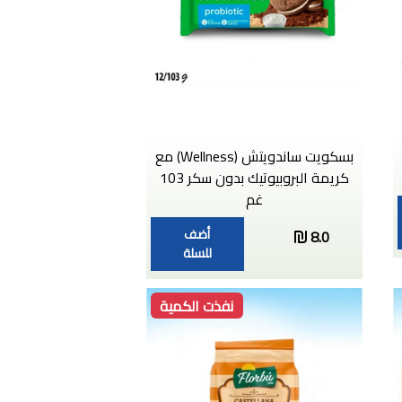
بسكويت ساندويتش (Wellness) مع
كريمة البروبيوتيك بدون سكر 103
غم
أضف
8.0
للسلة
نفذت الكمية