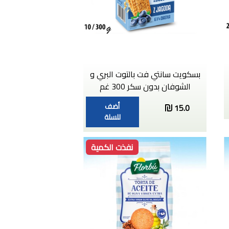
بسكويت سانتي فت بالتوت البري و
الشوفان بدون سكر 300 غم
أضف
15.0
للسلة
نفذت الكمية