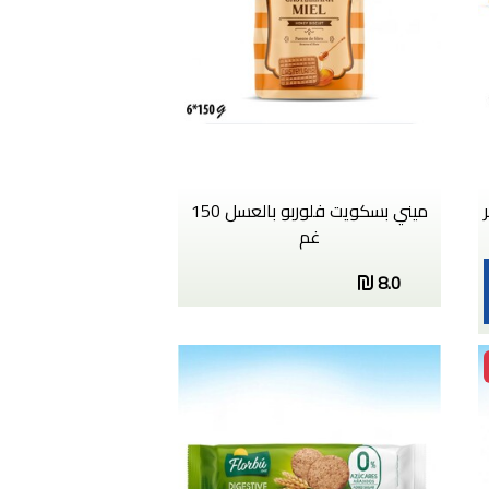
ميني بسكويت فلوربو بالعسل 150
غم
8.0