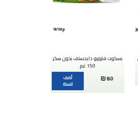
بسكوت فلوربو دايجستف بدون سكر
150 غم
أضف
8.0
للسلة