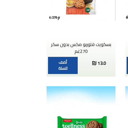
بسكويت فلوربو مكس بدون سكر
270غم
أضف
13.0
للسلة