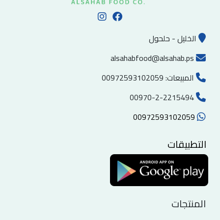
الخليل - حلحول
alsahabfood@alsahab.ps
المبيعات:
00972593102059
00970-2-2215494
00972593102059
التطبيقات
المنتجات