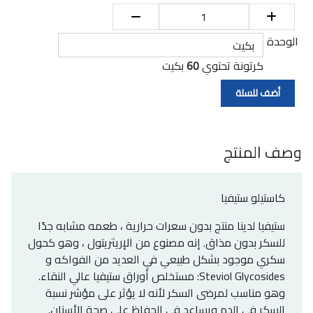
الوحدة
كرتونة تحتوي
60
بكيت
وصف المنتج
كاستيلو ستيفيا
ستيفيا لدينا منتج بدون سعرات حرارية ، طعمه مشابه جدًا
للسكر بدون مذاق. إنه مصنوع من الإريثريتول ، وهو كحول
سكري موجود بشكل طبيعي في العديد من الفواكه و
Steviol Glycosides: مستخلص أوراق ستيفيا عالي النقاء.
وهو مناسب لمرضى السكر لأنه لا يؤثر على مؤشر نسبة
السكر في الدم ويساعد في الحفاظ على صحة الأسنان.