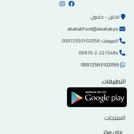
الخليل - حلحول
alsahabfood@alsahab.ps
المبيعات:
00972593102059
00970-2-2215494
00972593102059
التطبيقات
المنتجات
بدون سكر