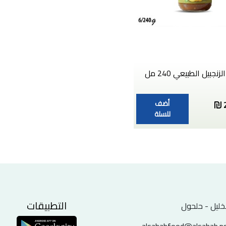
زنجبيل الطبيعي 240 مل
أضف
للسلة
التطبيقات
خليل - حلحول