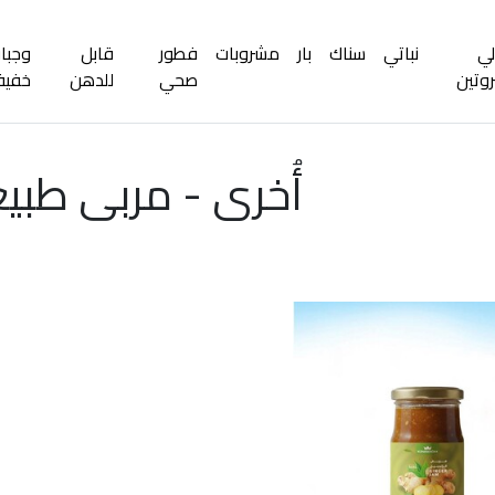
لي
نباتي
سناك
بار
مشروبات
فطور
قابل
وجبا
روتين
صحي
للدهن
خفيف
أُخرى - مربى طبي