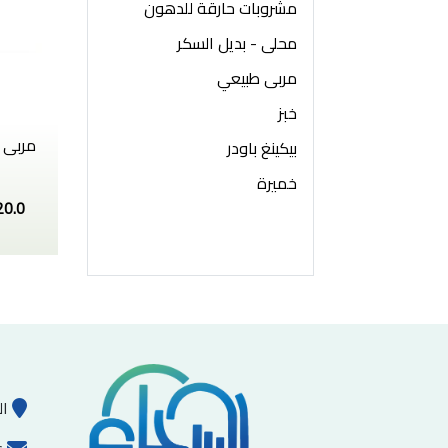
مشروبات حارقة للدهون
محلى - بديل السكر
مربى طبيعي
خبز
مربى ال
بيكينغ باودر
خميرة
20.0
ال