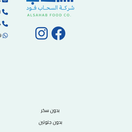
s
ا
00970-2-2215494
00972593102059
بدون سكر
بدون جلوتين