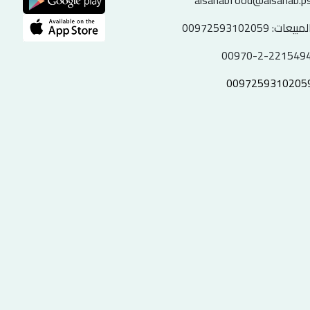
alsahabfood@alsahab.p
لمبيعات:
00972593102059