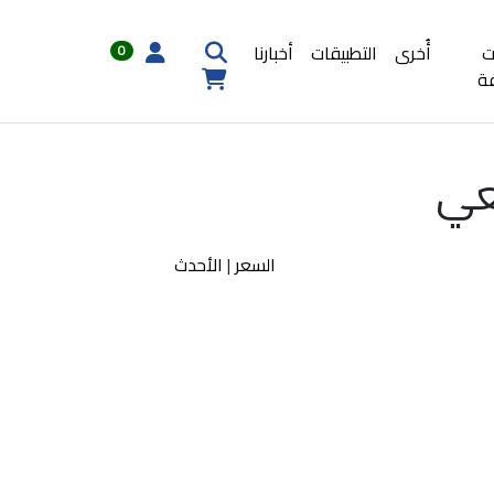
ت
أُخرى
التطبيقات
أخبارنا
0
ة
عي
السعر
|
الأحدث