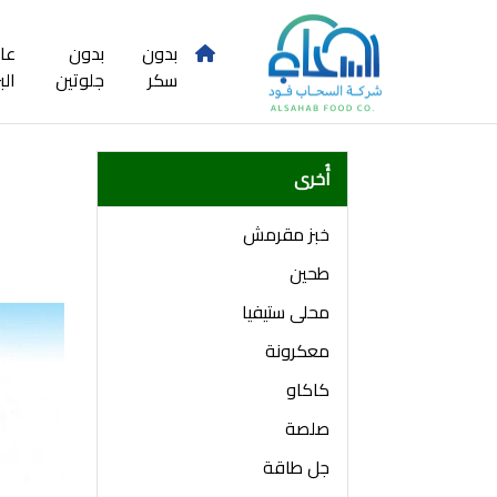
بدون
بدون
عا
سكر
جلوتين
الب
أُخرى
خبز مقرمش
طحين
محلى ستيفيا
معكرونة
كاكاو
صلصة
جل طاقة