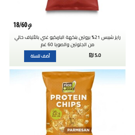
رايز شيبس 21% بروتين بنكهة الباربكيو غني بالألياف خالي
من الجلوتين والصويا 60 غم
5.0
أضف للسلة