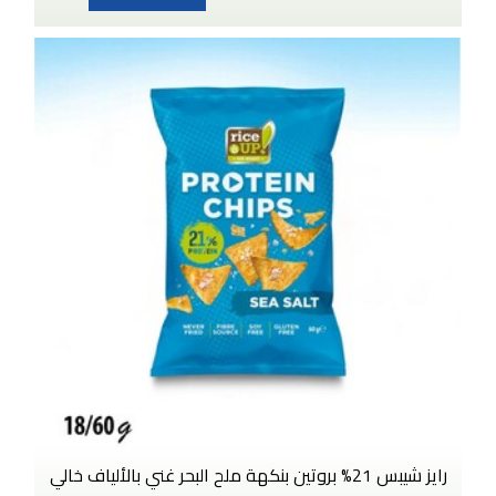
رايز شيبس 21% بروتين بنكهة ملح البحر غني بالألياف خالي