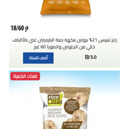
رايز شيبس 21% بروتين بنكهة جبنة البارميزان غني بالأالياف
خالي من الجلوتين والصويا 60 غم
5.0
أضف للسلة
نفذت الكمية