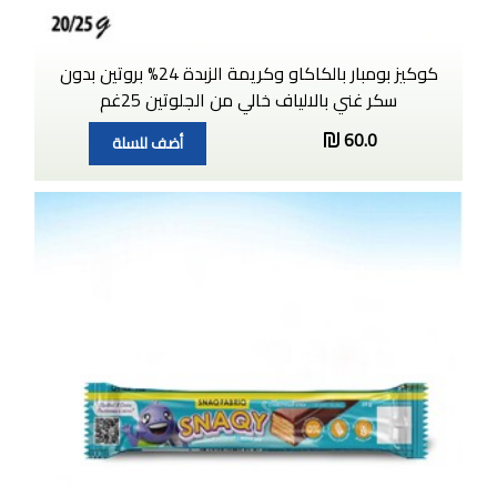
كوكيز بومبار بالكاكاو وكريمة الزبدة 24% بروتين بدون
سكر غني بالالياف خالي من الجلوتين 25غم
60.0
أضف للسلة