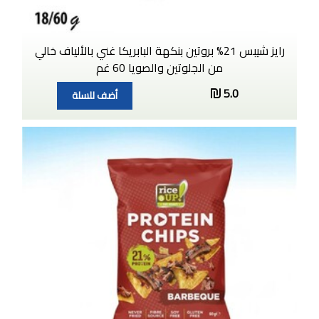
رايز شيبس 21% بروتين بنكهة البابريكا غني بالألياف خالي
من الجلوتين والصويا 60 غم
5.0
أضف للسلة