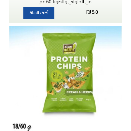
من الجلوتين والصويا 60 غم
5.0
أضف للسلة