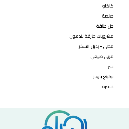
كاكاو
صلصة
جل طاقة
مشروبات حارقة للدهون
محلى - بديل السكر
مربى طبيعي
خبز
بيكينغ باودر
خميرة