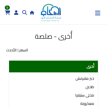
0
أُخرى - صلصة
السعر
|
الأحدث
أُخرى
خبز مقرمش
طحين
محلى ستيفيا
معكرونة