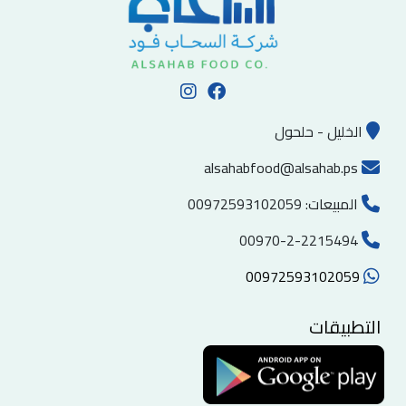
الخليل - حلحول
alsahabfood@alsahab.ps
المبيعات:
00972593102059
00970-2-2215494
00972593102059
التطبيقات