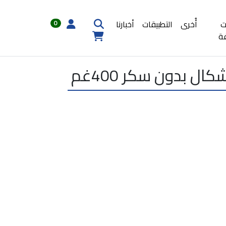
ت
أُخرى
التطبيقات
أخبارنا
0
ة
ل بدون سكر 400غم