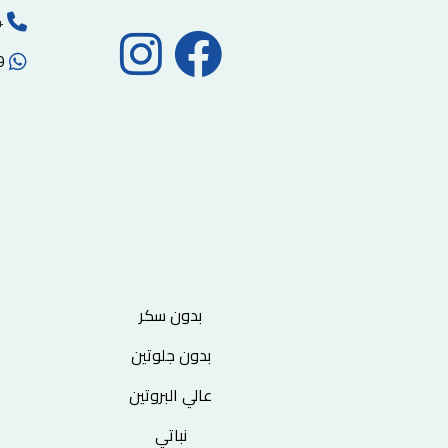
00970-2-2215494
00972593102059
بدون سكر
بدون جلوتين
عالي البروتين
نباتي