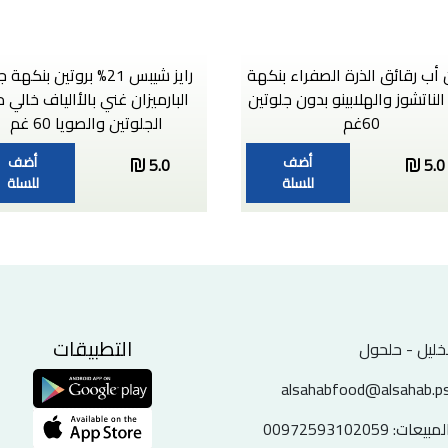
أب رقائق الذرة الصفراء بنكهة
رايز شيبس 21% بروتين بنكهة 
الناتشوز والهلابينو بدون جلوتين
البارميزان غني بالأالياف خالي 
60غم
الجلوتين والصويا 60 غم
أضف
أضف
5.0
5.0
للسلة
للسلة
التطبيقات
خليل - حلحول
alsahabfood@alsahab.p
لمبيعات:
00972593102059