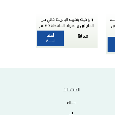
جبنة
رايز كيك بنكهة البابريكا خالي من
من
الجلوتين والمواد الحافظة 60 غم
أضف
5.0
للسلة
المنتجات
سناك
بار