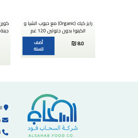
رايز كيك (Organic) مع حبوب الشيا و
كورن 
الكينوا بدون جلوتين 120 غم
جبنة 
أضف
8.0
للسلة
ال
s
ا