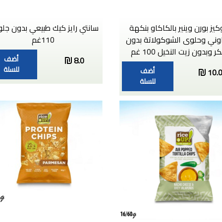
يز بورن وينير بالكاكاو بنكهة
سانتي رايز كيك طبيعي بدون جلو
راوني وحلوى الشوكولاتة بدون
110غم
 وبدون زيت النخيل 100 غم
أضف
8.0
للسلة
أضف
10.
للسلة