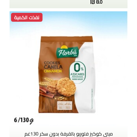
8.0
نفذت الكمية
ميني كوكيز فلوربو بالقرفة بدون سكر 130غم