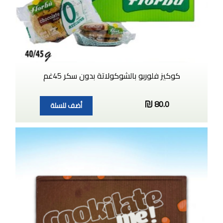
كوكيز فلوربو بالشوكولاتة بدون سكر 45غم
80.0
أضف للسلة