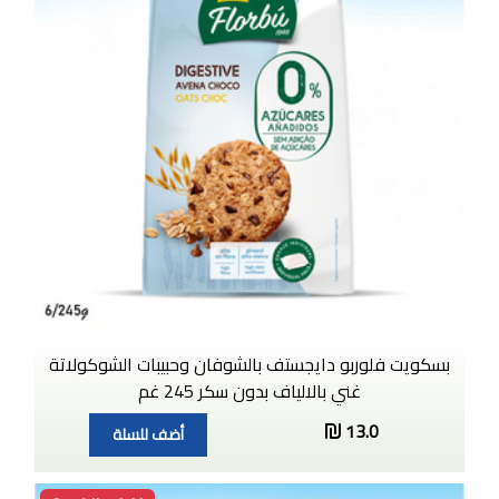
بسكويت فلوربو دايجستف بالشوفان وحبيبات الشوكولاتة
غني بالالياف بدون سكر 245 غم
13.0
أضف للسلة