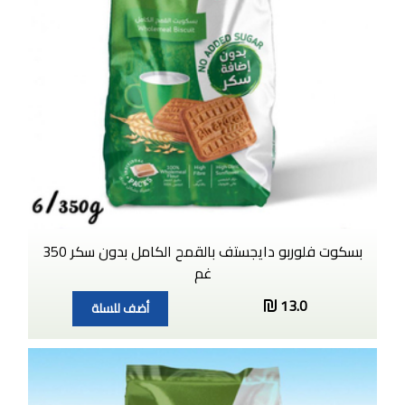
بسكوت فلوربو دايجستف بالقمح الكامل بدون سكر 350
غم
13.0
أضف للسلة