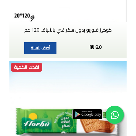
كوكيز فلوربو بدون سكر غني بالألياف 120 غم
8.0
أضف للسلة
نفذت الكمية