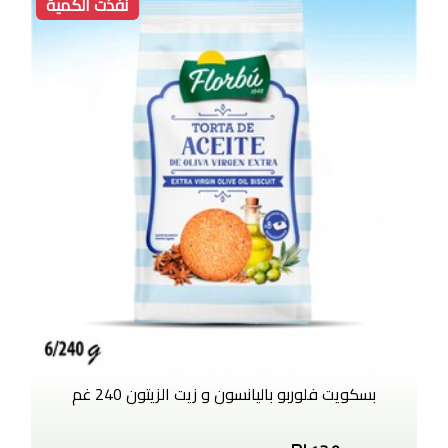
نفذت الكمية
بسكويت فلوربو باليانسون و زيت الزيتون 240 غم