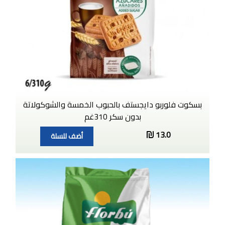
بسكوت فلوربو دايجستف بالحبوب الخمسة والشوكولاتة
بدون سكر 310غم
13.0
أضف للسلة