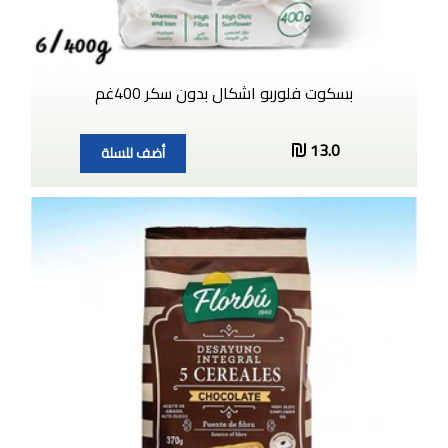
بسكوت فلوربو اشكال بدون سكر 400غم
13.0
أضف للسلة