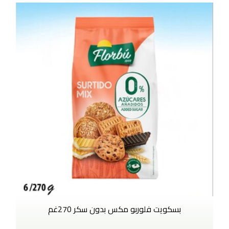
بسكويت فلوربو مكس بدون سكر 270غم