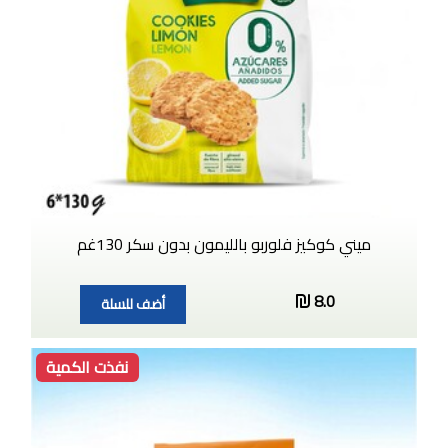
ميني كوكيز فلوربو بالليمون بدون سكر 130غم
8.0
أضف للسلة
نفذت الكمية