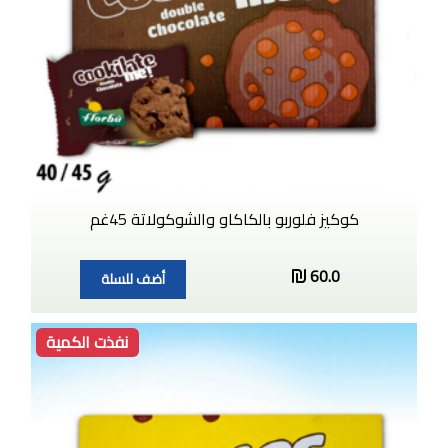
كوكيز فلوربو بالكاكاو والشوكولاتة 45غم
60.0
أضف للسلة
نفذت الكمية