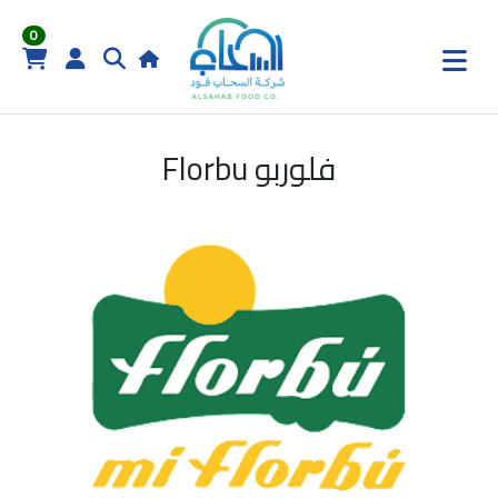
0
فلوربو Florbu