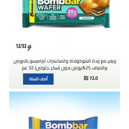
ويفر مع زبدة الشوكولاتة والمكسرات تيراميسو بالبروتين
والالياف 25%بروتين بدون (سكر ,جلوتين) 32 غم
72.0
أضف للسلة