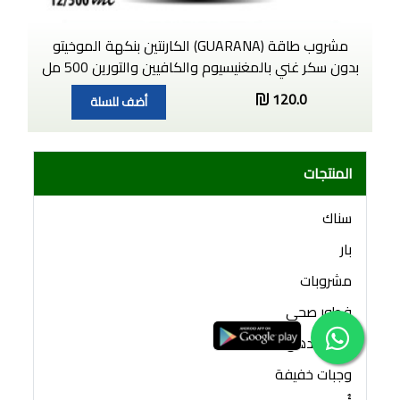
مشروب طاقة (GUARANA) الكارنتين بنكهة الموخيتو
بدون سكر غني بالمغنيسيوم والكافيين والتورين 500 مل
120.0
أضف للسلة
المنتجات
سناك
بار
مشروبات
فطور صحي
قابل للدهن
وجبات خفيفة