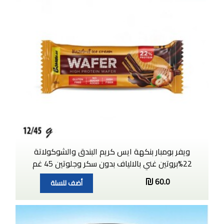
ويفر بومبار بنكهة ايس كريم البندق والشوكولاتة
22%بروتين غني بالالياف بدون سكر وجلوتين 45 غم
60.0
أضف للسلة