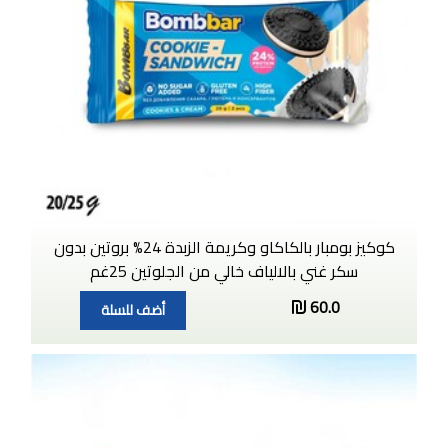
كوكيز بومبار بالكاكاو وكريمة الزبدة 24% بروتين بدون
سكر غني بالالياف خالي من الجلوتين 25غم
60.0
أضف للسلة