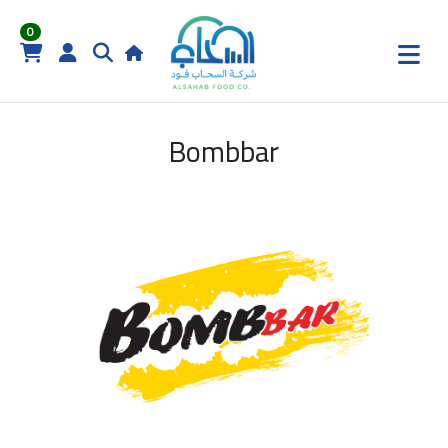
0
Bombbar