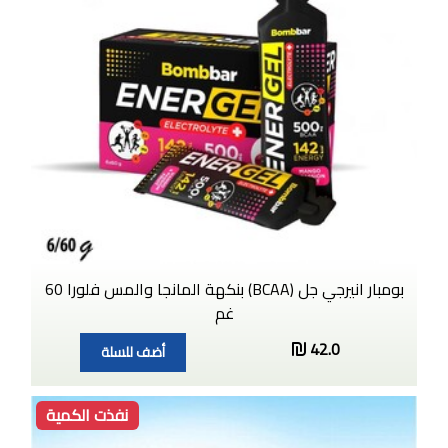
بومبار انيرجي جل (BCAA) بنكهة المانجا والمس فلورا 60
غم
42.0
أضف للسلة
نفذت الكمية