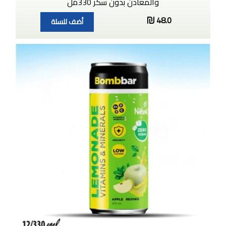
والمعادن بدون سكر 330مل
48.0
أضف للسلة