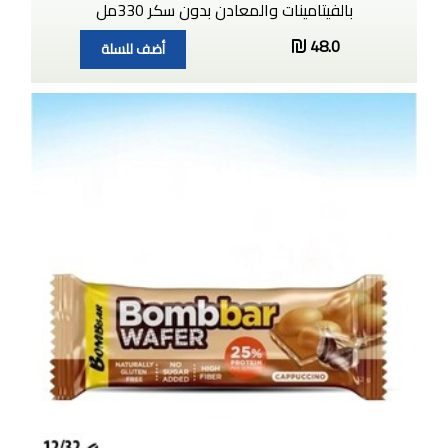
بالفيتامينات والمعادن بدون سكر 330مل
48.0
أضف للسلة