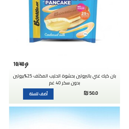
بان كيك غني بالبروتين بحشوة الحليب المكثف 25%بروتين
بدون سكر 40 غم
50.0
أضف للسلة