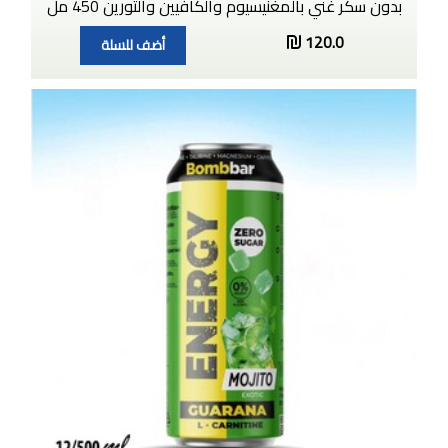
بدون سكر غني بالمغنيسيوم والكافيين والتورين 450 مل
120.0
أضف للسلة