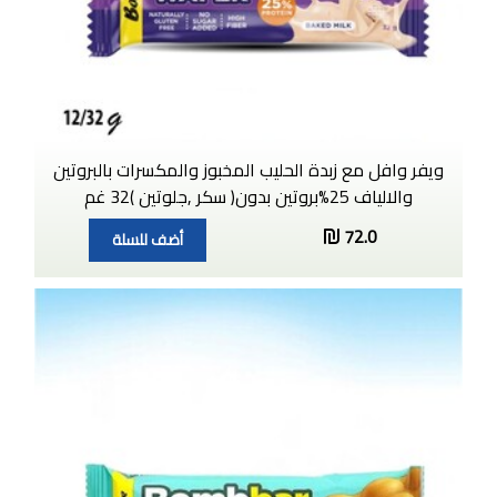
ويفر وافل مع زبدة الحليب المخبوز والمكسرات بالبروتين
والالياف 25%بروتين بدون( سكر ,جلوتين )32 غم
72.0
أضف للسلة