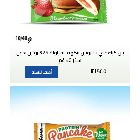
بان كيك غني بالبروتين بنكهة الفراولة 25%بروتين بدون
سكر 40 غم
50.0
أضف للسلة