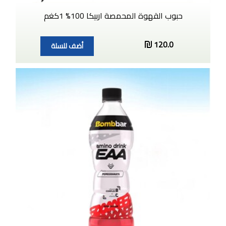
حبوب القهوة المحمصة اربيكا 100% 1كغم
120.0
أضف للسلة