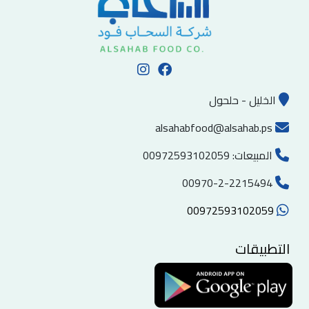
الخليل - حلحول
alsahabfood@alsahab.ps
المبيعات:
00972593102059
00970-2-2215494
00972593102059
التطبيقات