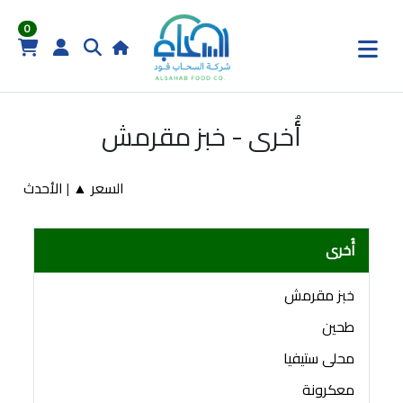
0
أُخرى - خبز مقرمش
السعر ▲
|
الأحدث
أُخرى
خبز مقرمش
طحين
محلى ستيفيا
معكرونة