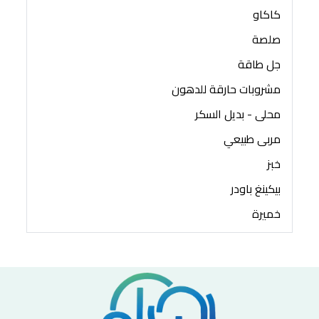
كاكاو
صلصة
جل طاقة
مشروبات حارقة للدهون
محلى - بديل السكر
مربى طبيعي
خبز
بيكينغ باودر
خميرة