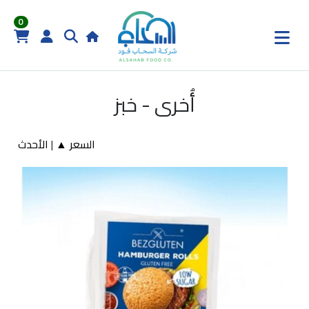
0
أُخرى - خبز
السعر ▲
|
الأحدث