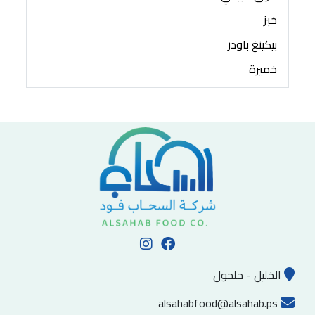
خبز
بيكينغ باودر
خميرة
الخليل - حلحول
alsahabfood@alsahab.ps