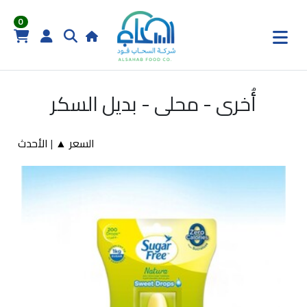
0
أُخرى - محلى - بديل السكر
السعر ▲
|
الأحدث