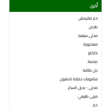
أُخرى
خبز مقرمش
طحين
محلى ستيفيا
معكرونة
كاكاو
صلصة
جل طاقة
مشروبات حارقة للدهون
محلى - بديل السكر
مربى طبيعي
خبز