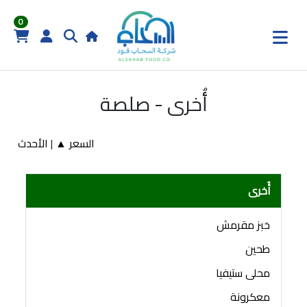
0
أُخرى - صلصة
السعر ▲
|
الأحدث
أُخرى
خبز مقرمش
طحين
محلى ستيفيا
معكرونة