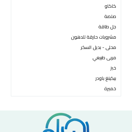
كاكاو
صلصة
جل طاقة
مشروبات حارقة للدهون
محلى - بديل السكر
مربى طبيعي
خبز
بيكينغ باودر
خميرة