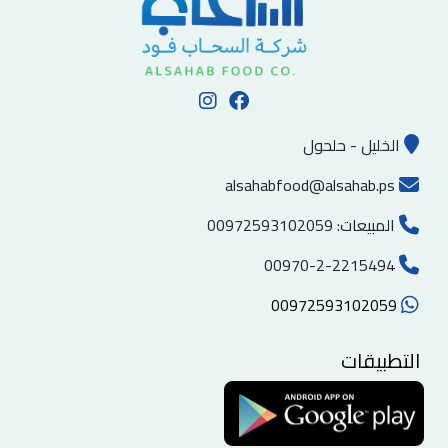
الخليل - حلحول
alsahabfood@alsahab.ps
المبيعات:
00972593102059
00970-2-2215494
00972593102059
التطبيقات