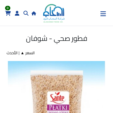
0
فطور صحي - شوفان
السعر ▲
|
الأحدث