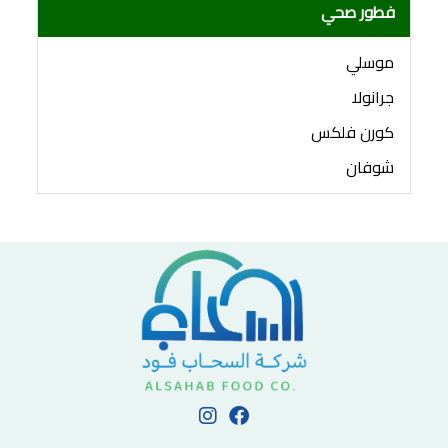
فطور صحي
موسلي
جرانولا
كورن فلكس
شوفان