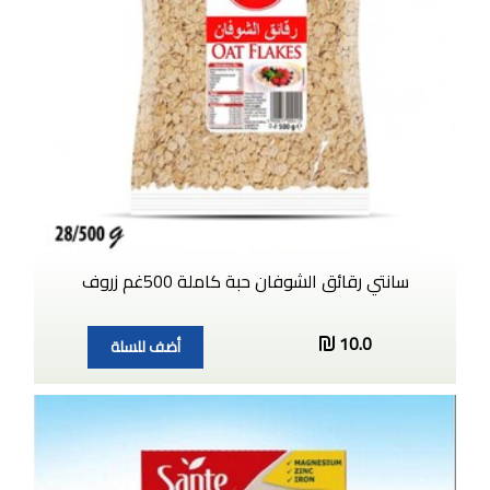
سانتي رقائق الشوفان حبة كاملة 500غم زروف
10.0
أضف للسلة