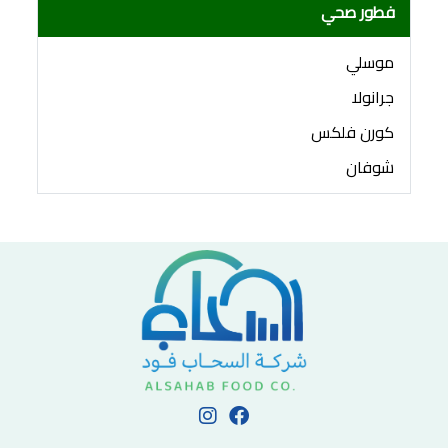
فطور صحي
موسلي
جرانولا
كورن فلكس
شوفان