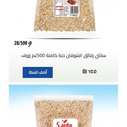
سانتي رقائق الشوفان حبة كاملة 500غم زروف
10.0
أضف للسلة