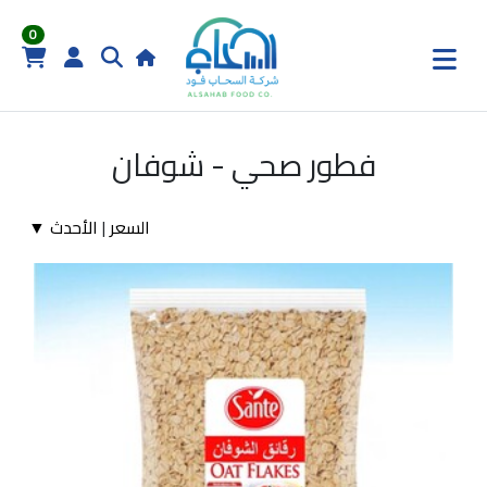
0
فطور صحي - شوفان
السعر
|
الأحدث ▼