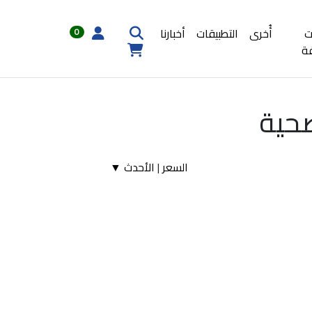
ت
أُخرى
التطبيقات
أخبارنا
0
ة
حية
السعر
|
الأحدث ▼