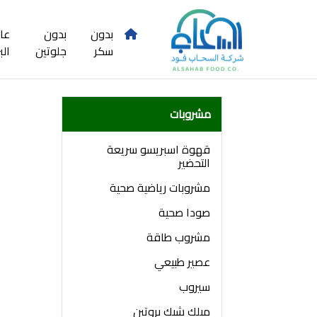
بدون
بدون
عا
سكر
جلوتين
الب
مشروبات
قهوة اسبريسو سريعة
التحضير
مشروبات رياضية صحية
صودا صحية
مشروب طاقة
عصير طبيعي
سيروب
ميلك شيك بروتين