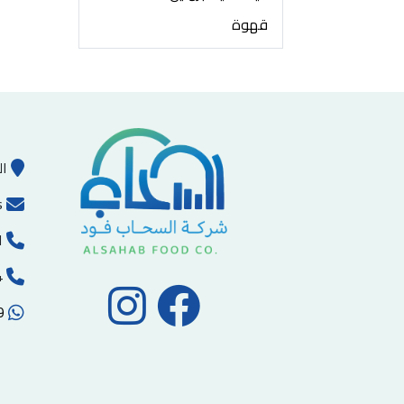
قهوة
ال
s
ا
00970-2-2215494
00972593102059