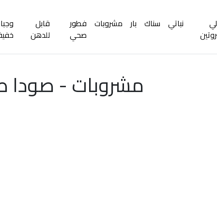
لي
نباتي
سناك
بار
مشروبات
فطور
قابل
وجبا
روتين
صحي
للدهن
خفيف
مشروبات - صودا ص