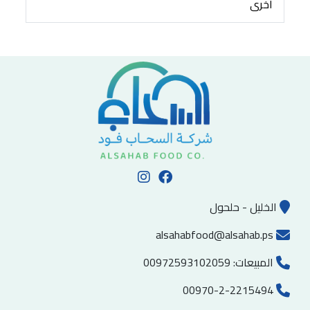
أُخرى
الخليل - حلحول
alsahabfood@alsahab.ps
المبيعات:
00972593102059
00970-2-2215494