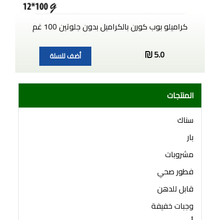
كراميلو بوب كورن بالكراميل بدون جلوتين 100 غم
5.0
أضف للسلة
المنتجات
سناك
بار
مشروبات
فطور صحي
قابل للدهن
وجبات خفيفة