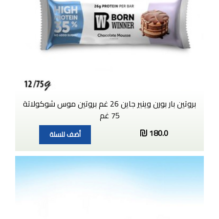
بروتين بار بورن وينير جاين 26 غم بروتين موس شوكولاتة
75 غم
180.0
أضف للسلة