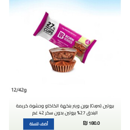
بروتين (Cups) بورن وينر بنكهة الكاكاو وحشوة كريمة
البندق 27% بروتين بدون سكر 42 غم
180.0
أضف للسلة