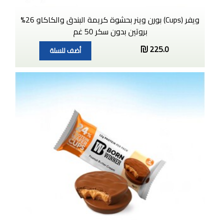
ويفر (Cups) بورن وينر بحشوة كريمة البندق والكاكاو 26%
بروتين بدون سكر 50 غم
225.0
أضف للسلة