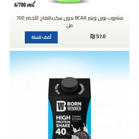
مشروب بورن وينير BCAA بدون سكر بالتفاح الأخضر 700
مل
57.0
أضف للسلة