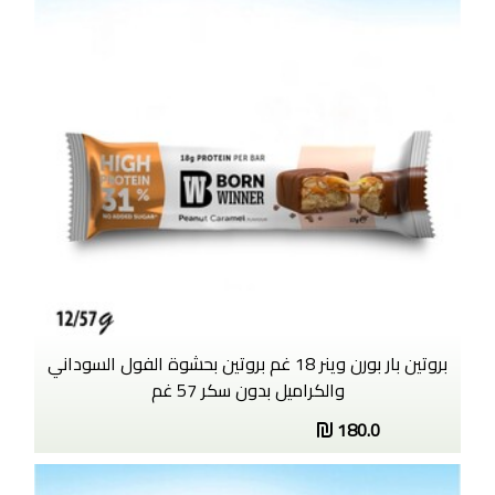
بروتين بار بورن وينر 18 غم بروتين بحشوة الفول السوداني
والكراميل بدون سكر 57 غم
180.0