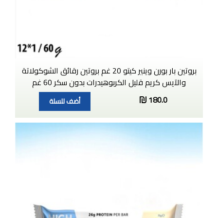
بروتين بار بورن وينير كيتو 20 غم بروتين رقائق الشوكولاتة
والآيس كريم قليل الكربوهيدرات بدون سكر 60 غم
180.0
أضف للسلة