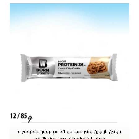
بروتين بار بورن وينير ميجا برو 31 غم بروتين بالكوكيز و
حبيبات الشوكولاتة بدون سكر 85 غم