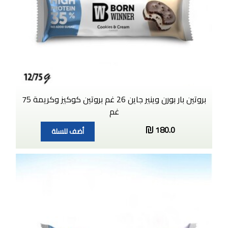
بروتين بار بورن وينير جاين 26 غم بروتين كوكيز وكريمة 75
غم
180.0
أضف للسلة