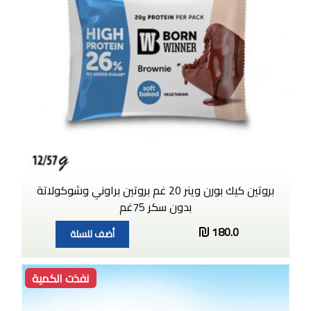
بروتين كيك بورن وينر 20 غم بروتين براوني وشوكولاتة
بدون سكر 75غم
180.0
أضف للسلة
نفذت الكمية