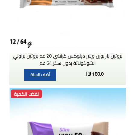
بروتين بار بورن وينير ديلوكس كرنشي 20 غم بروتين براوني
الشوكولاتة بدون سكر 64 غم
180.0
أضف للسلة
نفذت الكمية