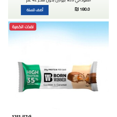
180.0
أضف للسلة
نفذت الكمية