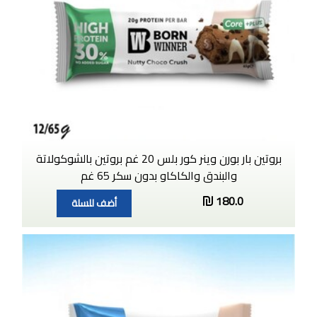
بروتين بار بورن وينر كور بلس 20 غم بروتين بالشوكولاتة
والبندق والكاكاو بدون سكر 65 غم
180.0
أضف للسلة