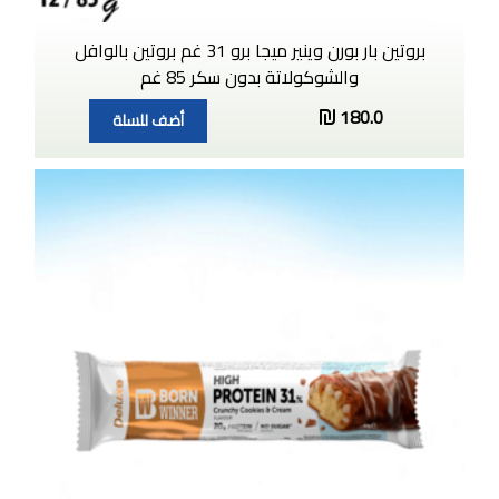
بروتين بار بورن وينير ميجا برو 31 غم بروتين بالوافل
والشوكولاتة بدون سكر 85 غم
180.0
أضف للسلة