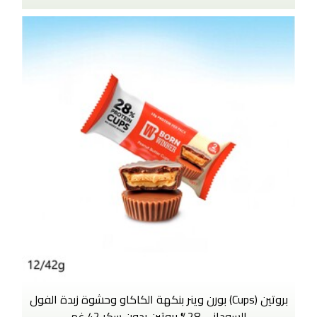
بروتين (Cups) بورن وينر بنكهة الكاكاو وحشوة زبدة الفول
السوداني 28% بروتين بدون سكر 42 غم