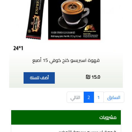
قهوة اسبريسو كنج كوفي 15 أصبع
15.0
أضف للسلة
السابق
1
2
التالي
مشروبات