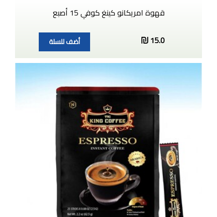
قهوة امريكانو كينغ كوفي 15 أصبع
15.0
أضف للسلة