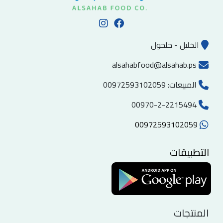
الخليل - حلحول
alsahabfood@alsahab.ps
المبيعات:
00972593102059
00970-2-2215494
00972593102059
التطبيقات
المنتجات