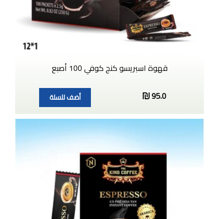
قهوة اسبريسو كنج كوفي 100 أصبع
95.0
أضف للسلة