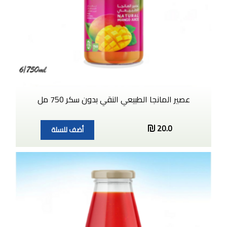
عصير المانجا الطبيعي النقي بدون سكر 750 مل
20.0
أضف للسلة