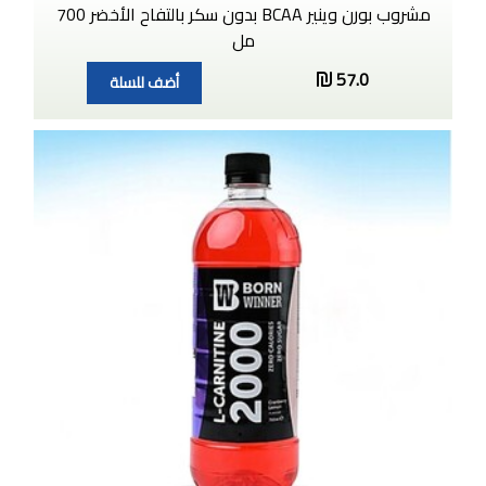
مشروب بورن وينير BCAA بدون سكر بالتفاح الأخضر 700
مل
57.0
أضف للسلة