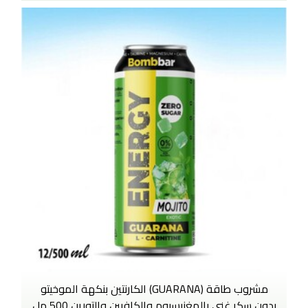
مشروب طاقة (GUARANA) الكارنتين بنكهة الموخيتو
بدون سكر غني بالمغنيسيوم والكافيين والتورين 500 مل