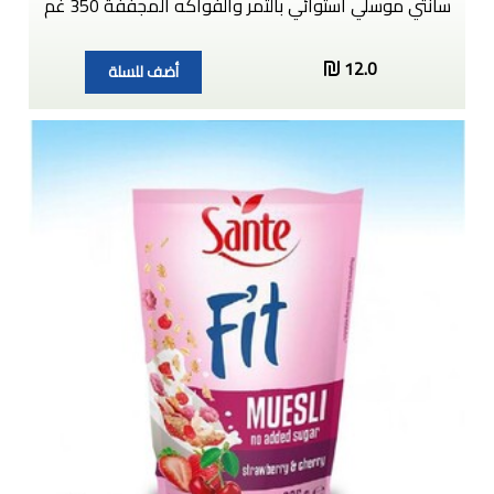
سانتي موسلي استوائي بالتمر والفواكه المجففة 350 غم
12.0
أضف للسلة