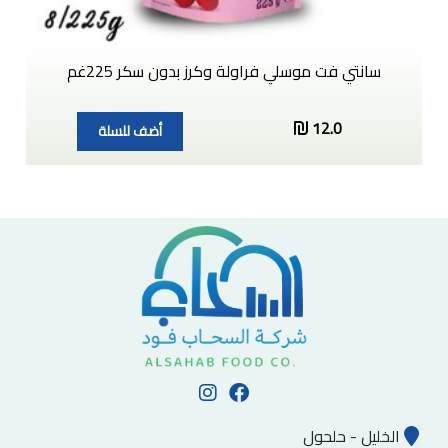
سانتي فت موسلي فراولة وكرز بدون سكر 225غم
12.0
أضف للسلة
الخليل - حلحول