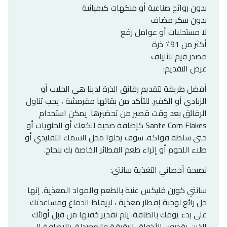
بدون روائح صناعية أو منكهات كيميائية
بدون سكر مضاف
لا مستحلبات أو عوامل رفع
أكثر من 91٪ ذرة
مصدر قيم للألياف
عرض التقديم:
أفضل طريقة لتقديم رقائق الذرة لدينا هي الحليب أو
الزبادي أو الكفير. للتأكد من بقائها مقرمشة ، يجب تناول
الرقائق بعد وقت قصير من تحضيرها. يمكن استخدام
Sante Corn Flakes كإضافة صحية للكعك أو الحلويات أو
حتى سلطة فواكه. سوف يحلوا محل السمك التقليدي أو
طلاء اللحوم أو إثراء طعم الفطائر الخاصة بك بنجاح.
نصيحة أخصائي التغذية سانتي:
سانتي كورن فليكس غنية بالطعم والمواد المغذية. إنها
حل رائع لوجبة إفطار مغذية ، لإيقاظ الدماغ ومساعدتك
على بدء يومك بالطاقة. يتم تقدير خفتها من قبل أولئك
الذين يقدرون الأذواق الرقيقة والمعتدلة. بالإضافة إلى