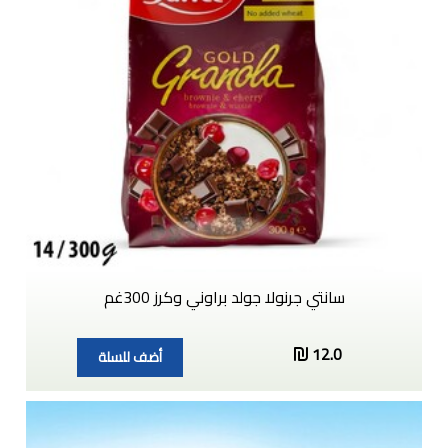
سانتي جرنولا جولد براوني وكرز 300غم
12.0
أضف للسلة