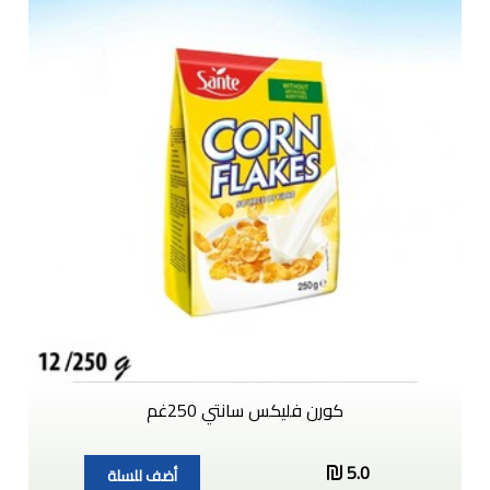
كورن فليكس سانتي 250غم
5.0
أضف للسلة