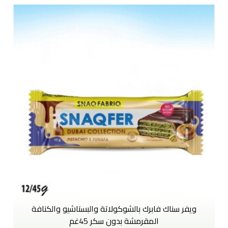
ويفر سناك فابرك بالشوكولاتة والبستاشيو والكنافة
المقرمشة بدون سكر 45غم