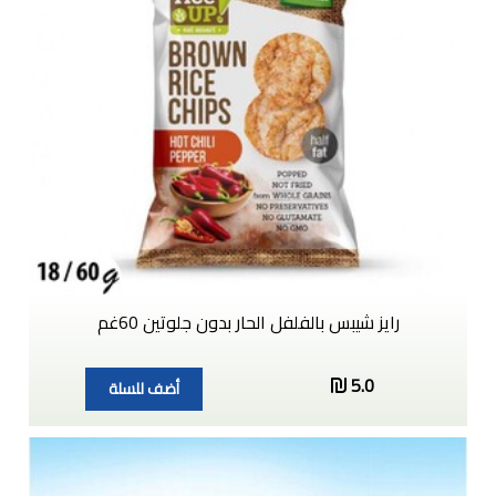
رايز شيبس بالفلفل الحار بدون جلوتين 60غم
5.0
أضف للسلة