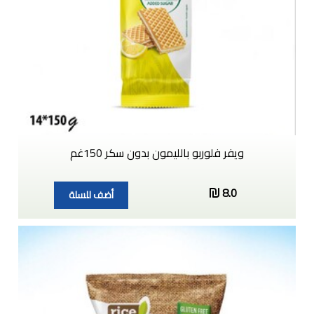
ويفر فلوربو بالليمون بدون سكر 150غم
8.0
أضف للسلة