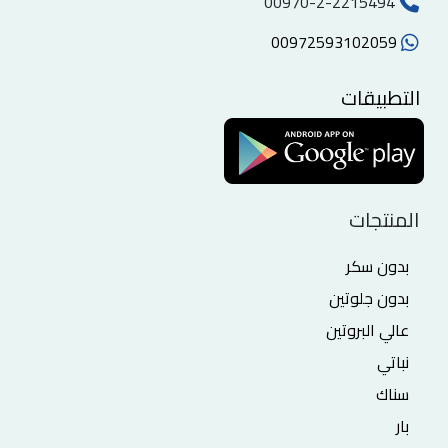
00970-2-2215494
00972593102059
التطبيقات
المنتجات
بدون سكر
بدون جلوتين
عالي البروتين
نباتي
سناك
بار