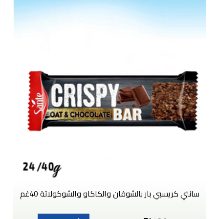
سانتي كريسبي بار بالشوفان والكاكاو والشوكولاتة 40غم