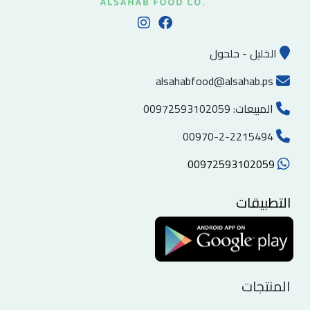
الخليل - حلحول
alsahabfood@alsahab.ps
المبيعات:
00972593102059
00970-2-2215494
00972593102059
التطبيقات
المنتجات