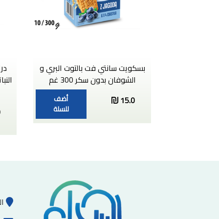
بسكويت سانتي فت بالتوت البري و
درا
الشوفان بدون سكر 300 غم
أضف
15.0
للسلة
0
ال