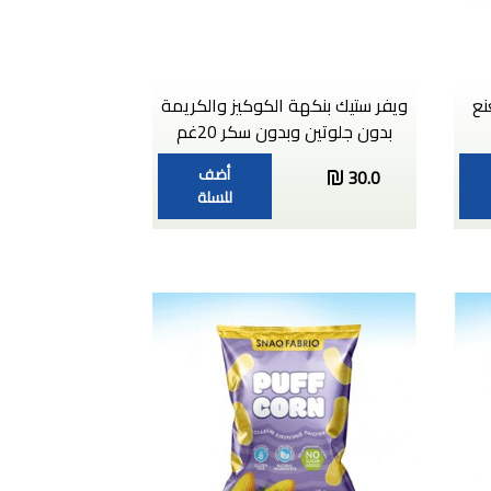
نع
ويفر ستيك بنكهة الكوكيز والكريمة
بدون جلوتين وبدون سكر 20غم
أضف
30.0
للسلة