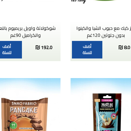
ز كيك مع حبوب الشيا والكينوا
شوكولاتة واويل بريميوم بالنع
بدون جلوتين 120غم
والكراميل 90غم
أضف
أضف
192.0
8.0
للسلة
للسلة