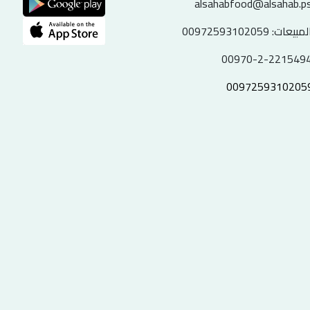
alsahabfood@alsahab.p
لمبيعات:
00972593102059