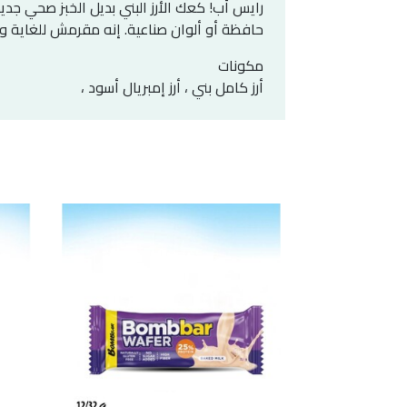
رايس أب! كعك الأرز البني بديل الخبز صحي جدي
حافظة أو ألوان صناعية. إنه مقرمش للغاية وغ
مكونات
أرز كامل بني ، أرز إمبريال أسود ،