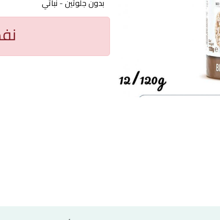
بدون جلوتين
-
نباتي
نفذ