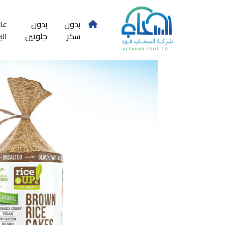
بدون
بدون
عا
سكر
جلوتين
الب