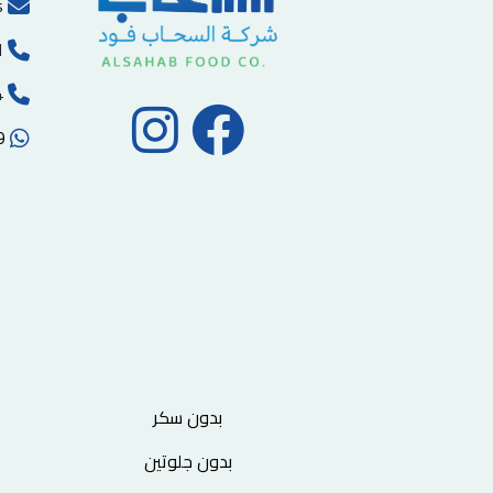
s
ا
00970-2-2215494
00972593102059
بدون سكر
بدون جلوتين