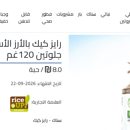
لي
نباتي
سناك
بار
مشروبات
فطور
قابل
وجبا
روتين
صحي
للدهن
خفيف
رايز كيك بالأرز ا
جلوتين 120غم
8.0
/ حبة
تاريخ الانتهاء: 2026-09-22
العلامة التجارية:
سناك
-
رايز كيك