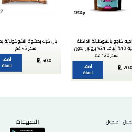
جيه كاجو بالشوكلاتة الداكنة
بان كيك بحشوة الشوكولاتة بد
النباتية 10% ألياف 21% بروتين بدون
سكر 45 غم
سكر 120 غم
أضف
50.0
للسلة
أضف
20.
للسلة
التطبيقات
خليل - حلحول