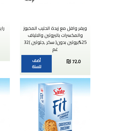
ويفر وافل مع زبدة الحليب المخبوز
راي
والمكسرات بالبروتين والالياف
25%بروتين بدون( سكر ,جلوتين )32
غم
أضف
72.0
للسلة