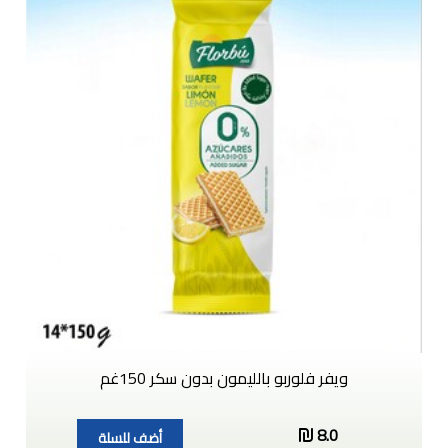
ويفر فلوربو بالليمون بدون سكر 150غم
8.0
أضف للسلة