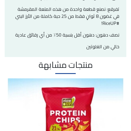
تفرقع: نصنع قطعة واحدة من هذه المتعة المقرمشة
في غضون 8 ثوانٍ فقط من 25 حبة كاملة من الأرز البني
#RiceUP!
نصف دهون: دهون أقل بنسبة 50٪ من أي رقائق عادية
خالي من الغلوتين
منتجات مشابهة