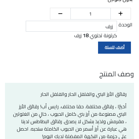
الوحدة
كرتونة تحتوي
18
زرف
وصف المنتج
رقائق الأرز البني والفلفل الحار والفلفل الحار
أخيرًا ، رقائق مختلفة. حقا مختلف. رايس أب! رقائق الأرز
البني مصنوعة من أرز بني كامل الحبوب ، خالٍ من الغلوتين
، مقرمش ولذيذ بشكل لا يصدق. رقائق البطاطس لدينا
هي عبارة عن أرز أسمر من الحبوب الكاملة ستحبه. احصل
على حزمة من النكهة المفضلة لديك اليوم!