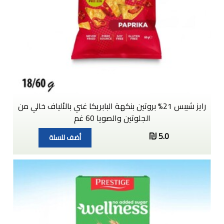
رايز شيبس 21% بروتين بنكهة البابريكا غني بالألياف خالي من
الجلوتين والصويا 60 غم
5.0
أضف للسلة