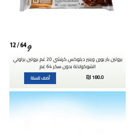
بروتين بار بورن وينير ديلوكس كرنشي 20 غم بروتين براوني
الشوكولاتة بدون سكر 64 غم
180.0
أضف للسلة