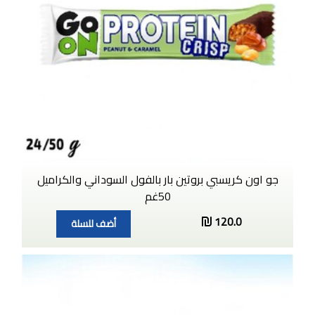
جو اون كريسبي بروتين بار بالفول السوداني والكراميل
50غم
120.0
أضف للسلة