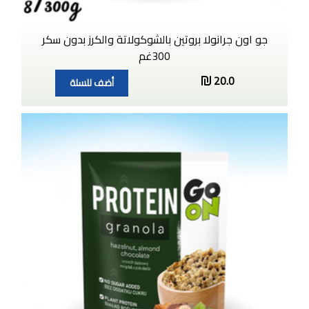
جو اون جرانولا بروتين بالشوكولاتة والكرز بدون سكر
300غم
20.0
أضف للسلة