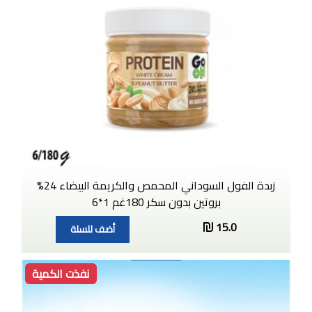
زبدة الفول السوداني المحمص والكريمة البيضاء 24%
بروتين بدون سكر 180غم 1*6
15.0
أضف للسلة
نفذت الكمية