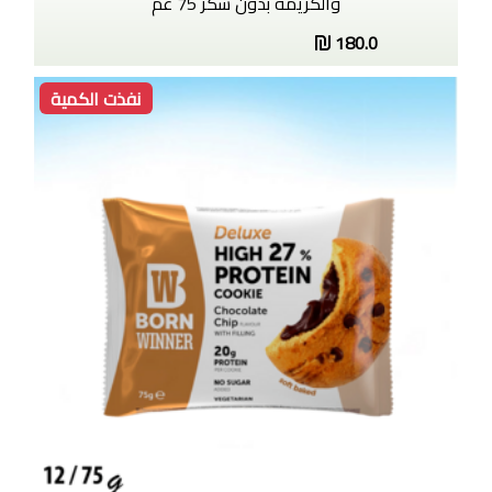
والكريمة بدون سكر 75 غم
180.0
نفذت الكمية