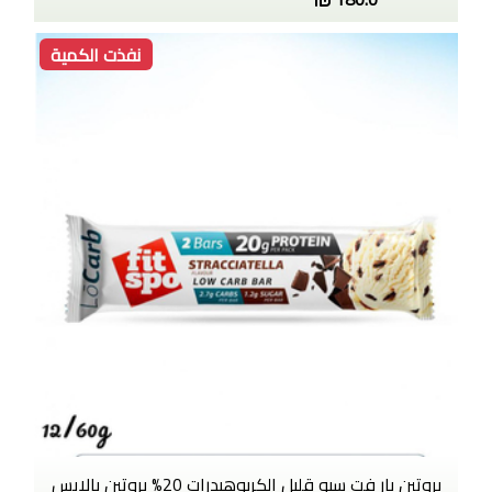
نفذت الكمية
بروتين بار فت سبو قليل الكربوهيدرات 20% بروتين بالايس