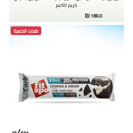
كريم 60غم
180.0
نفذت الكمية