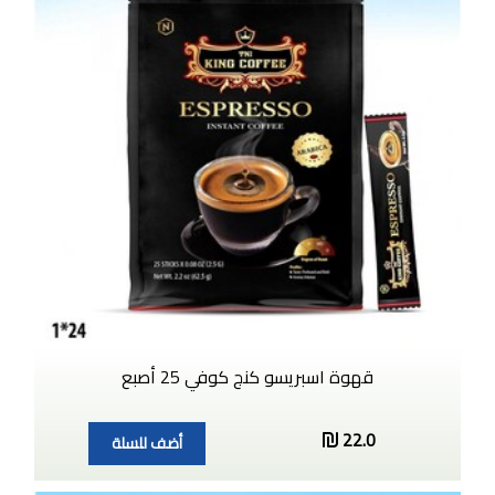
قهوة اسبريسو كنج كوفي 25 أصبع
22.0
أضف للسلة