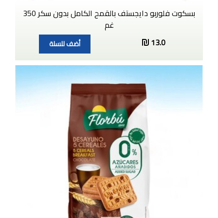
بسكوت فلوربو دايجستف بالقمح الكامل بدون سكر 350
غم
13.0
أضف للسلة