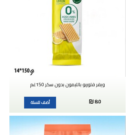
ويفر فلوربو بالليمون بدون سكر 150غم
8.0
أضف للسلة