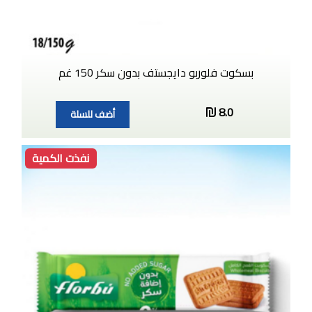
بسكوت فلوربو دايجستف بدون سكر 150 غم
8.0
أضف للسلة
نفذت الكمية