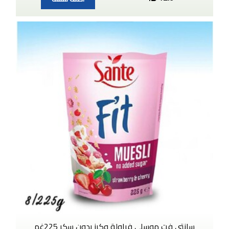
سانتي فت موسلي فراولة وكرز بدون سكر 225غم