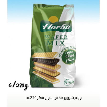
ويفر فلوربو مكس بدون سكر 270غم