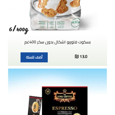
بسكوت فلوربو اشكال بدون سكر 400غم
13.0
أضف للسلة