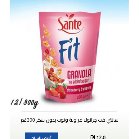
سانتي فت جرانولا فراولة وتوت بدون سكر 300غم
12.0
أضف للسلة