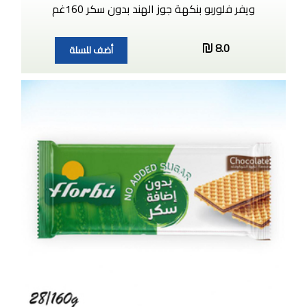
ويفر فلوربو بنكهة جوز الهند بدون سكر 160غم
8.0
أضف للسلة