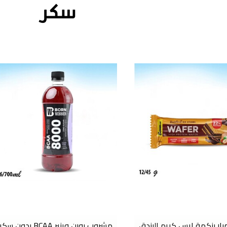
بار بنكهة ايس كريم البندق
مشروب بورن وينير BCAA بدون سكر