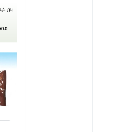
بان كيك
50.0