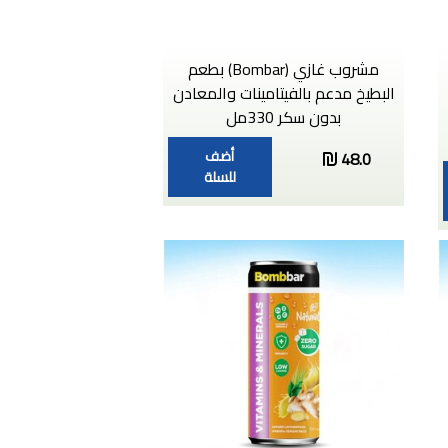
مشروب غازي (Bombar) بطعم
البطيخ مدعم بالفيتامينات والمعادن
بدون سكر 330مل
أضف
48.0
للسلة