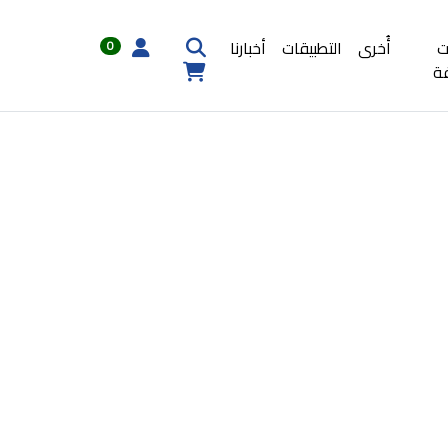
ت
أُخرى
التطبيقات
أخبارنا
0
ة