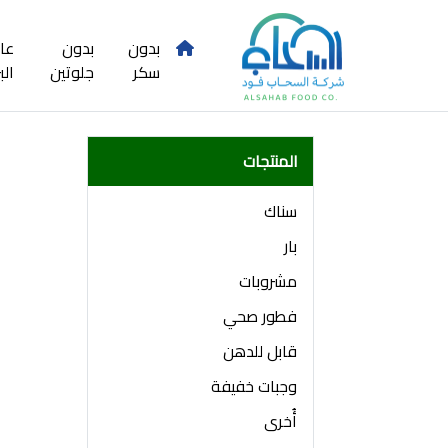
بدون
بدون
عا
سكر
جلوتين
الب
المنتجات
سناك
بار
مشروبات
فطور صحي
قابل للدهن
وجبات خفيفة
أُخرى