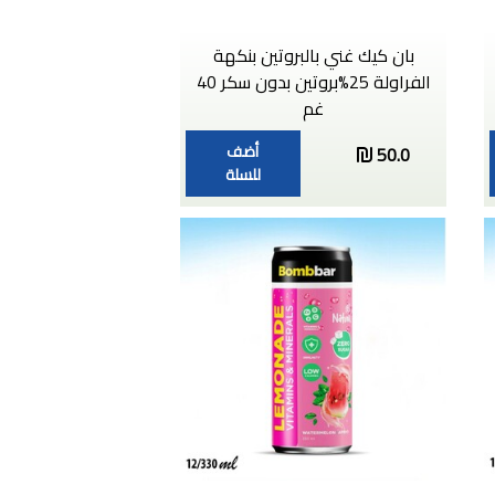
بان كيك غني بالبروتين بنكهة
الفراولة 25%بروتين بدون سكر 40
غم
أضف
50.0
للسلة