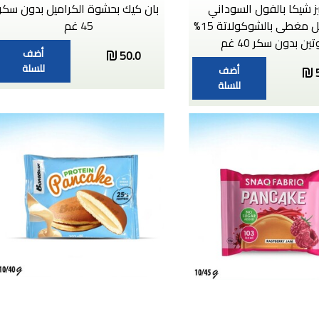
 شيكا بالفول السوداني
بان كيك بحشوة الكراميل بدون سكر
والكراميل مغطى بالشوكولاتة 15%
45 غم
تين بدون سكر 40 غم
أضف
50.0
للسلة
أضف
للسلة