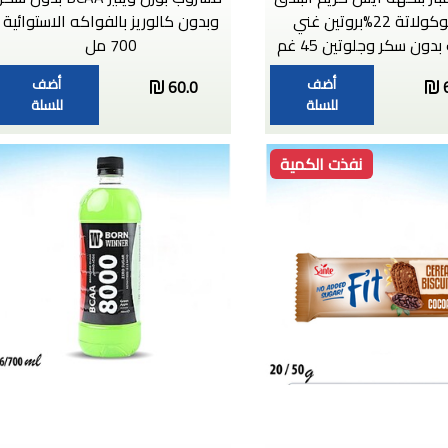
والشوكولاتة 22%بروتين غني
وبدون كالوريز بالفواكه الاستوائية
بدون سكر وجلوتين 45 غم
700 مل
أضف
أضف
60.0
للسلة
للسلة
نفذت الكمية