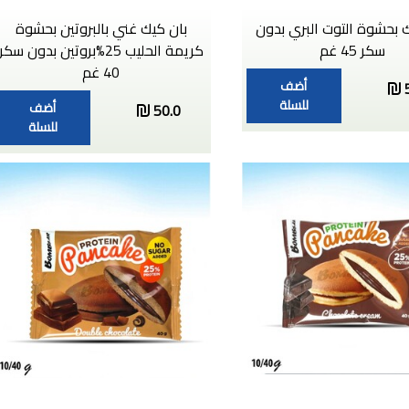
 بحشوة التوت البري بدون
بان كيك غني بالبروتين بحشوة
سكر 45 غم
كريمة الحليب 25%بروتين بدون سكر
40 غم
أضف
للسلة
أضف
50.0
للسلة