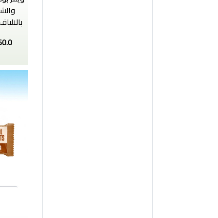
بالالياف 
60.0