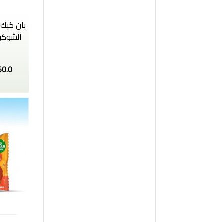
بان كيك 
50.0