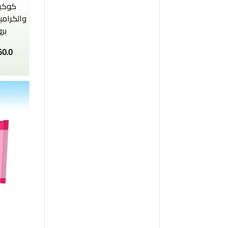
كوكيز
برو
50.0