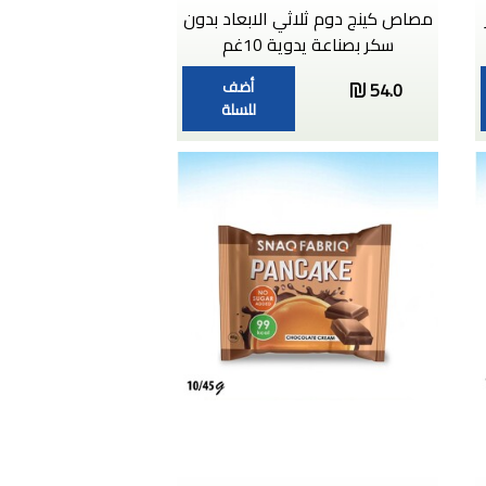
مصاص كينج دوم ثلاثي الابعاد بدون
سكر بصناعة يدوية 10غم
أضف
54.0
للسلة