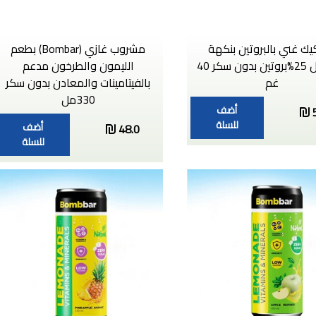
يك غني بالبروتين بنكهة
مشروب غازي (Bombar) بطعم
الكراميل 25%بروتين بدون سكر 40
الليمون والطرخون مدعم
غم
بالفيتامينات والمعادن بدون سكر
330مل
أضف
للسلة
أضف
48.0
للسلة