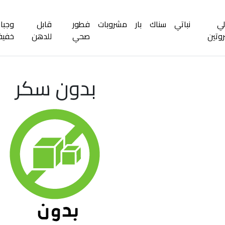
لي
نباتي
سناك
بار
مشروبات
فطور
قابل
وجبا
روتين
صحي
للدهن
خفيف
بدون سكر