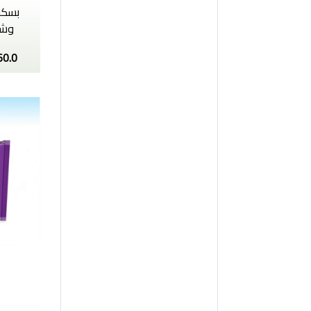
بسكو
وشوف
60.0