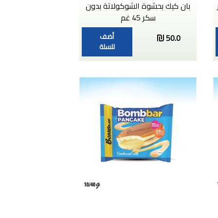
بان كيك بحشوة الشوكولاتة بدون
سكر 45 غم
أضف
50.0
للسلة