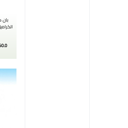
بان ك
50.0