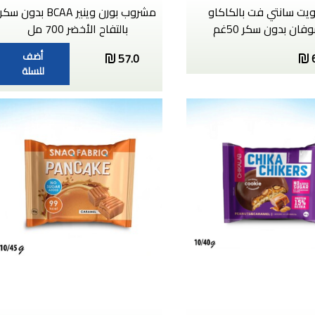
يت سانتي فت بالكاكاو
مشروب بورن وينير BCAA بدون سكر
ان بدون سكر 50غم
بالتفاح الأخضر 700 مل
أضف
57.0
للسلة