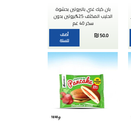
بان كيك غني بالبروتين بحشوة
الحليب المكثف 25%بروتين بدون
سكر 40 غم
أضف
50.0
للسلة