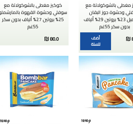
 مغطى بالشوكولاتة مع
كوكيز مغطى بالشوكولاتة مع
لي وحشوة جوز البقان
سوفلي وحشوة القهوة بالمارشملو
والكراميل 23% بروتين 29% ألياف
25% بروتين 27% ألياف بدون سكر
بدون سكر 55غم
55غم
أضف
80.0
للسلة