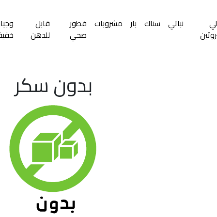
لي
نباتي
سناك
بار
مشروبات
فطور
قابل
وجبا
روتين
صحي
للدهن
خفيف
بدون سكر