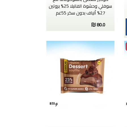
سوفلي وحشوة الفانيلا 25% بروتين
27% ألياف بدون سكر 55غم
80.0