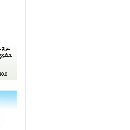
سيروب 
العضوي 
30.0