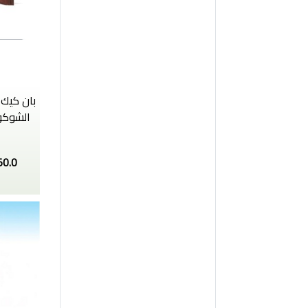
بان كيك 
50.0