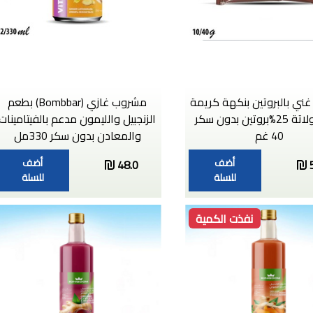
غني بالبروتين بنكهة كريمة
مشروب غازي (Bombbar) بطعم
الشوكولاتة 25%بروتين بدون سكر
الزنجبيل والليمون مدعم بالفيتامينات
40 غم
والمعادن بدون سكر 330مل
أضف
أضف
48.0
للسلة
للسلة
نفذت الكمية