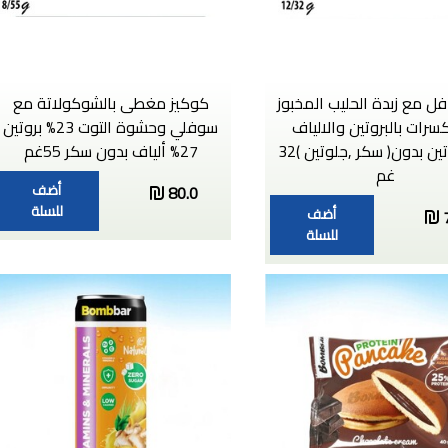
فل مع زبدة الحليب المخبوز
كوكيز مغطى بالشوكولاتة مع
سرات بالبروتين والالياف
سوفلي وحشوة التوت 23% بروتين
25%بروتين بدون( سكر ,جلوتين )32
27% ألياف بدون سكر 55غم
غم
أضف
80.0
للسلة
أضف
للسلة