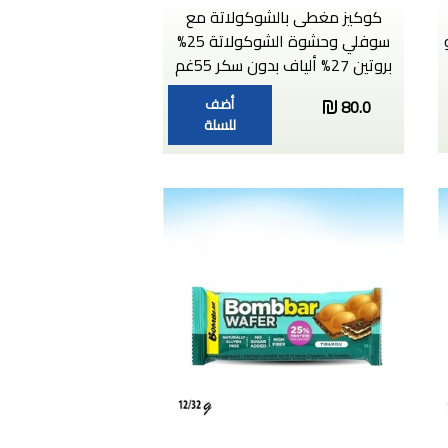
كوكيز مغطى بالشوكولاتة مع
سوفلي وحشوة الشوكولاتة 25%
بروتين 27% ألياف بدون سكر 55غم
أضف
80.0
للسلة