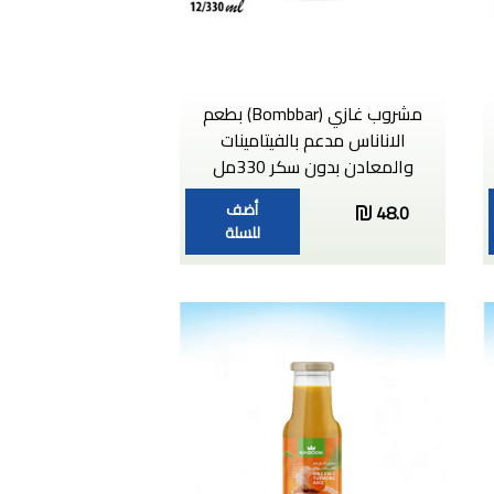
مشروب غازي (Bombbar) بطعم
الاناناس مدعم بالفيتامينات
والمعادن بدون سكر 330مل
أضف
48.0
للسلة