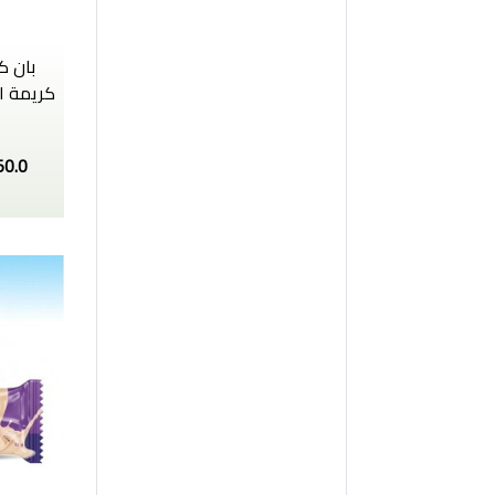
بان ك
50.0