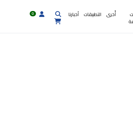
ت
أُخرى
التطبيقات
أخبارنا
0
ة