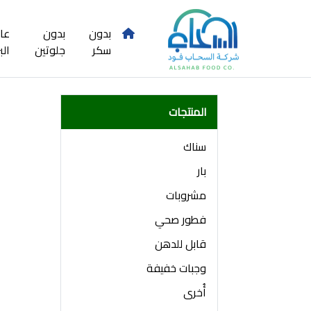
بدون
بدون
عا
سكر
جلوتين
الب
المنتجات
سناك
بار
مشروبات
فطور صحي
قابل للدهن
وجبات خفيفة
أُخرى