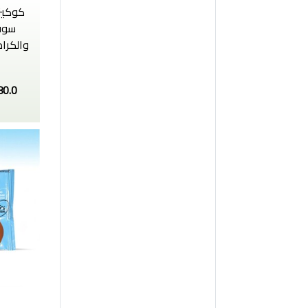
كوكيز
سوف
80.0