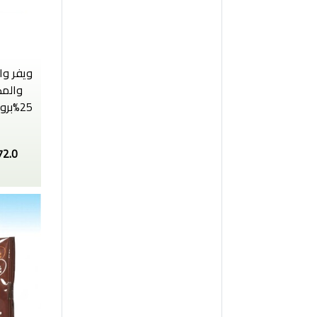
ويفر وا
والمك
72.0