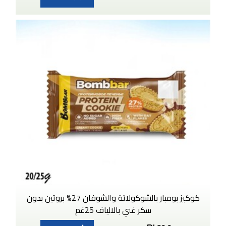
كوكيز بومبار بالشوكولاتة والشوفان 27% بروتين بدون
سكر غني بالالياف 25غم