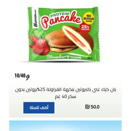
بان كيك غني بالبروتين بنكهة الفراولة 25%بروتين بدون
سكر 40 غم
50.0
أضف للسلة