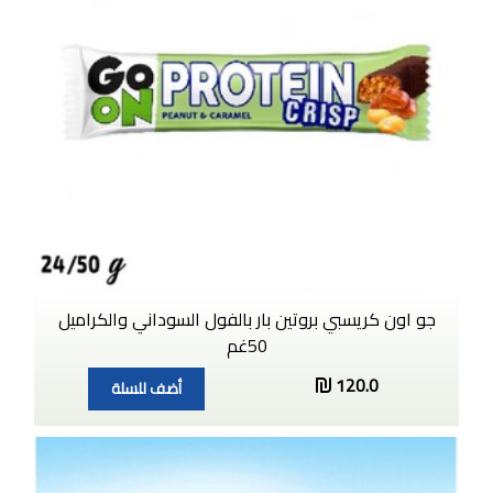
جو اون كريسبي بروتين بار بالفول السوداني والكراميل
50غم
120.0
أضف للسلة