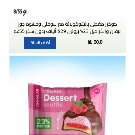
كوكيز مغطى بالشوكولاتة مع سوفلي وحشوة جوز
البقان والكراميل 23% بروتين 29% ألياف بدون سكر 55غم
80.0
أضف للسلة