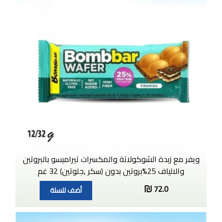
ويفر مع زبدة الشوكولاتة والمكسرات تيراميسو بالبروتين
والالياف 25%بروتين بدون (سكر ,جلوتين) 32 غم
72.0
أضف للسلة