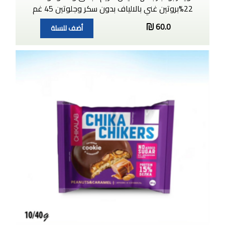
22%بروتين غني بالالياف بدون سكر وجلوتين 45 غم
60.0
أضف للسلة