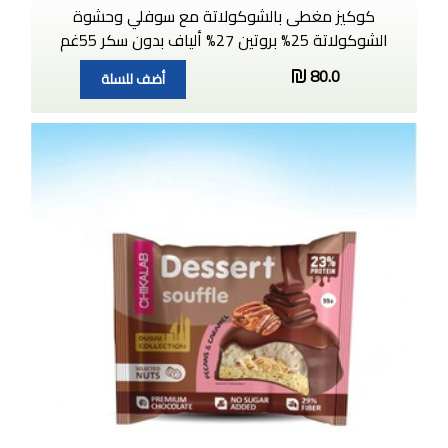
كوكيز مغطى بالشوكولاتة مع سوفلي وحشوة
الشوكولاتة 25% بروتين 27% ألياف بدون سكر 55غم
80.0
أضف للسلة