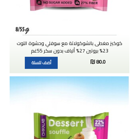
كوكيز مغطى بالشوكولاتة مع سوفلي وحشوة التوت
23% بروتين 27% ألياف بدون سكر 55غم
80.0
أضف للسلة