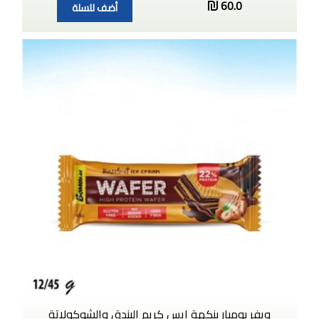
60.0
أضف للسلة
ويفر بومبار بنكهة ايس كريم البندق والشوكولاتة