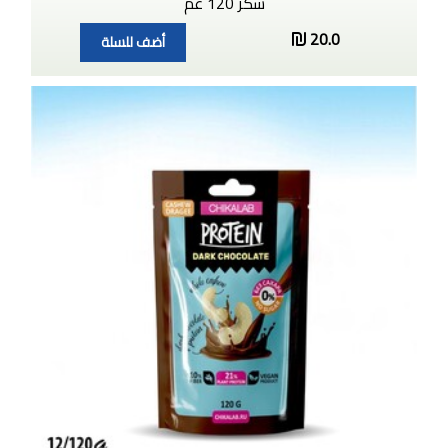
سكر 120 غم
20.0
أضف للسلة