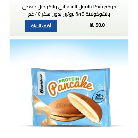
كوكيز شيكا بالفول السوداني والكراميل مغطى
بالشوكولاتة 15% بروتين بدون سكر 40 غم
50.0
أضف للسلة