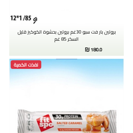
بروتين بار فت سبو 30غم بروتين بحشوة الكوكيز قليل
السكر 85 غم
180.0
نفذت الكمية