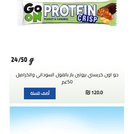
جو اون كريسبي بروتين بار بالفول السوداني والكراميل
50غم
120.0
أضف للسلة