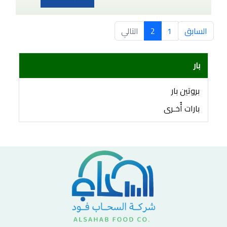
السابق
1
2
التالي
بار
بروتين بار
بارات أُخـرى