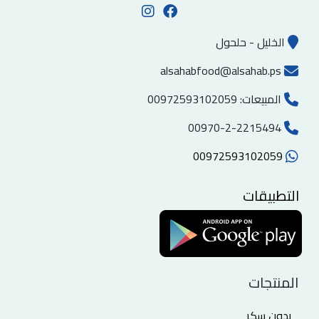
الخليل - حلحول
alsahabfood@alsahab.ps
المبيعات:
00972593102059
00970-2-2215494
00972593102059
التطبيقات
المنتجات
بدون سكر