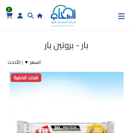
0
بار - بروتين بار
السعر ▼
|
الأحدث
نفذت الكمية