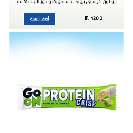
جو اون كريسبي بروتين بالبسكويت و جوز الهند 45 غم
120.0
أضف للسلة