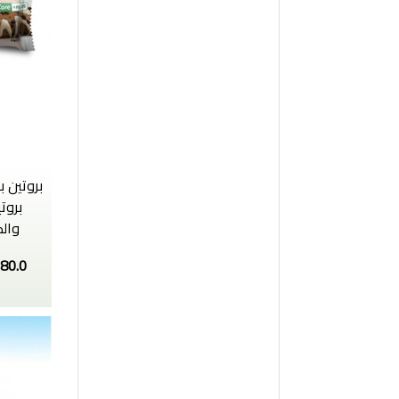
بروت
والك
80.0