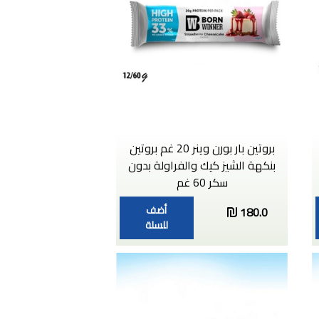
بروتين بار بورن وينر 20 غم بروتين
بنكهة الشيز كيك والفراولة بدون
سكر 60 غم
أضف
180.0
للسلة