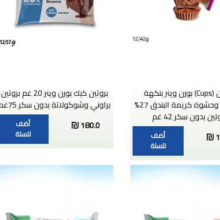
بروتين (Cups) بورن وينر بنكهة
بروتين كيك بورن وينر 20 غم بروتين
الكاكاو وحشوة كريمة البندق 27%
براوني وشوكولاتة بدون سكر 75غم
تين بدون سكر 42 غم
أضف
180.0
للسلة
أضف
1
للسلة