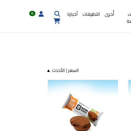
ت
أُخرى
التطبيقات
أخبارنا
0
ة
السعر
|
الأحدث ▲