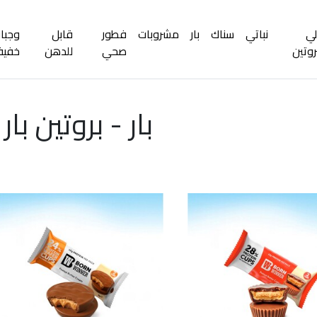
لي
نباتي
سناك
بار
مشروبات
فطور
قابل
وجبا
روتين
صحي
للدهن
خفيف
بار - بروتين بار