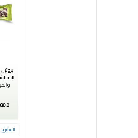
بروتين
والفي
80.0
السابق