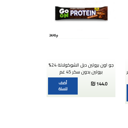
جو اون بروتين دبل الشوكولاتة 24%
بروتين بدون سكر 45 غم
أضف
144.0
للسلة