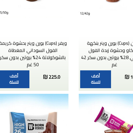
بروتين (Cups) بورن وينر بنكهة
ويفر (Cups) بورن وينر بحشوة كريمة
كاو وحشوة زبدة الفول
الفول السوداني المغطاة
السوداني 28% بروتين بدون سكر 42
بالشوكولاتة 24% بروتين بدون سكر
غم
50 غم
أضف
أضف
225.0
1
للسلة
للسلة