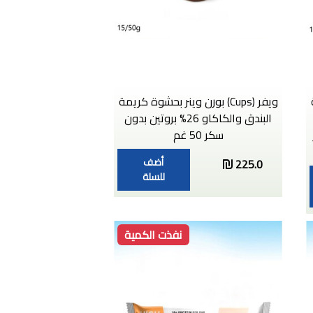
ويفر (Cups) بورن وينر بحشوة كريمة
البندق والكاكاو 26% بروتين بدون
سكر 50 غم
أضف
225.0
للسلة
نفذت الكمية