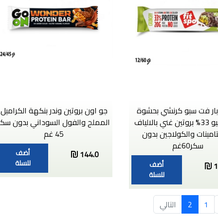
 بار فت سبو كرنشي بحشوة
جو اون بروتين وندر بنكهة الكراميل
البستاشيو 33% بروتين غني بالالياف
المملح والفول السوداني بدون سكر
تامينات والكولاجين بدون
45 غم
سكر60غم
أضف
144.0
للسلة
أضف
1
للسلة
1
2
التالي