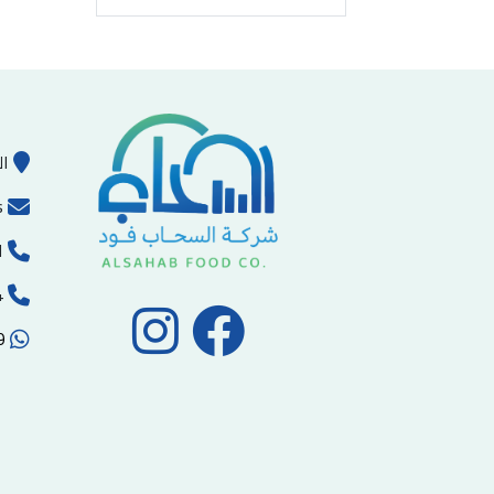
ال
s
ا
00970-2-2215494
00972593102059