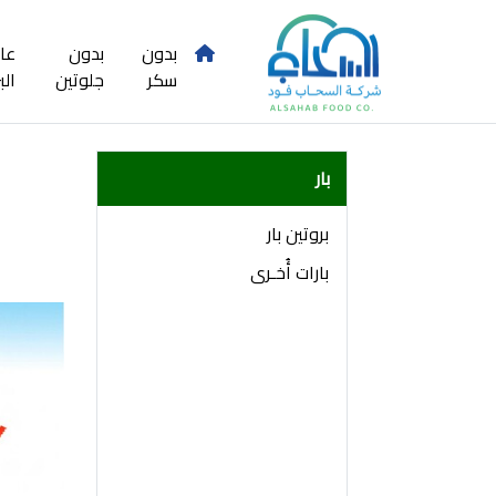
بدون
بدون
عا
سكر
جلوتين
الب
بار
بروتين بار
بارات أُخـرى