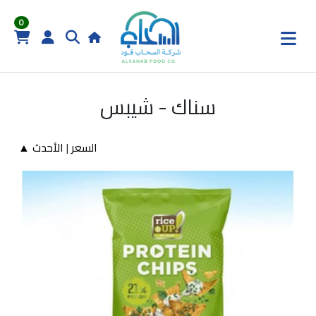
0
سناك - شيبس
السعر
|
الأحدث ▲