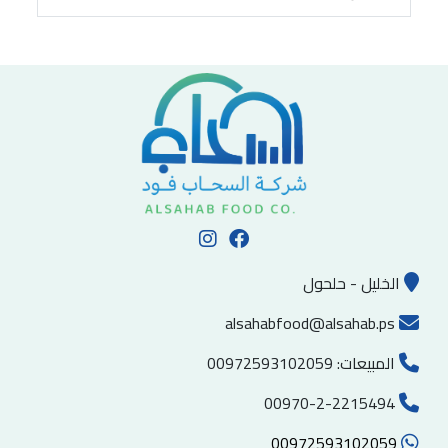
الخليل - حلحول
alsahabfood@alsahab.ps
المبيعات:
00972593102059
00970-2-2215494
00972593102059