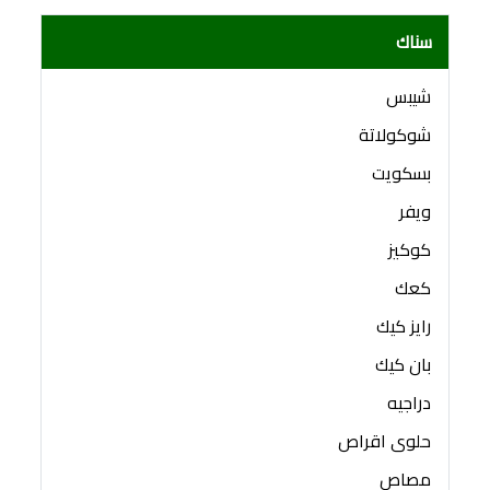
سناك
شيبس
شوكولاتة
بسكويت
ويفر
كوكيز
كعك
رايز كيك
بان كيك
دراجيه
حلوى اقراص
مصاص