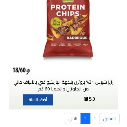
رايز شيبس 21% بروتين بنكهة الباربكيو غني بالألياف خالي
من الجلوتين والصويا 60 غم
5.0
أضف للسلة
السابق
1
2
التالي