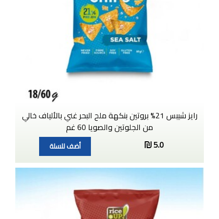
رايز شيبس 21% بروتين بنكهة ملح البحر غني بالألياف خالي
من الجلوتين والصويا 60 غم
5.0
أضف للسلة