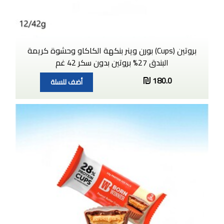
بروتين (Cups) بورن وينر بنكهة الكاكاو وحشوة كريمة
البندق 27% بروتين بدون سكر 42 غم
180.0
أضف للسلة