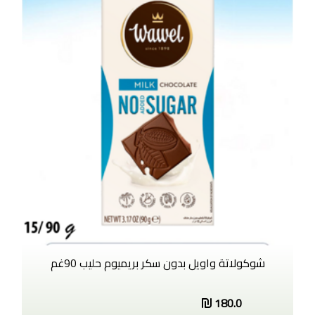
شوكولاتة واويل بدون سكر بريميوم حليب 90غم
180.0