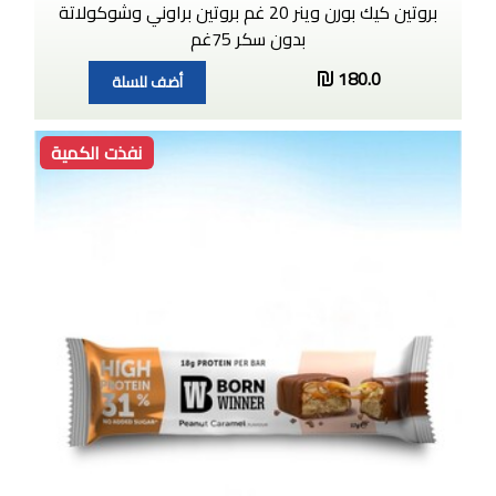
بروتين كيك بورن وينر 20 غم بروتين براوني وشوكولاتة
بدون سكر 75غم
180.0
أضف للسلة
نفذت الكمية