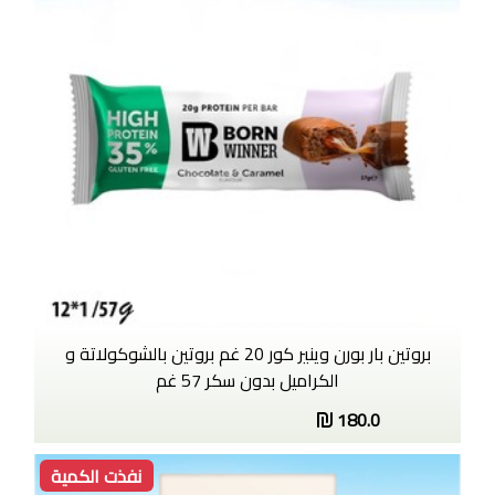
بروتين بار بورن وينير كور 20 غم بروتين بالشوكولاتة و
الكراميل بدون سكر 57 غم
180.0
نفذت الكمية