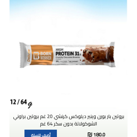
بروتين بار بورن وينير ديلوكس كرنشي 20 غم بروتين براوني
الشوكولاتة بدون سكر 64 غم
180.0
أضف للسلة