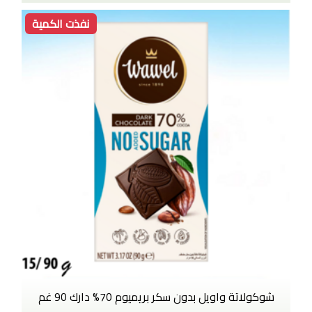
نفذت الكمية
شوكولاتة واويل بدون سكر بريميوم 70% دارك 90 غم