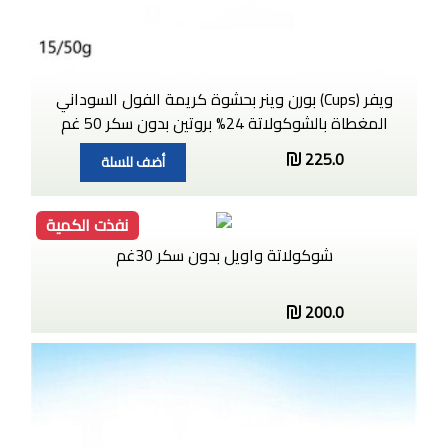
ويفر (Cups) بورن وينر بحشوة كريمة الفول السوداني
المغطاة بالشوكولاتة 24% بروتين بدون سكر 50 غم
225.0
أضف للسلة
نفذت الكمية
شوكولاتة واويل بدون سكر 30غم
200.0