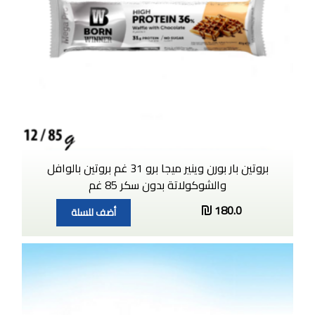
بروتين بار بورن وينير ميجا برو 31 غم بروتين بالوافل
والشوكولاتة بدون سكر 85 غم
180.0
أضف للسلة