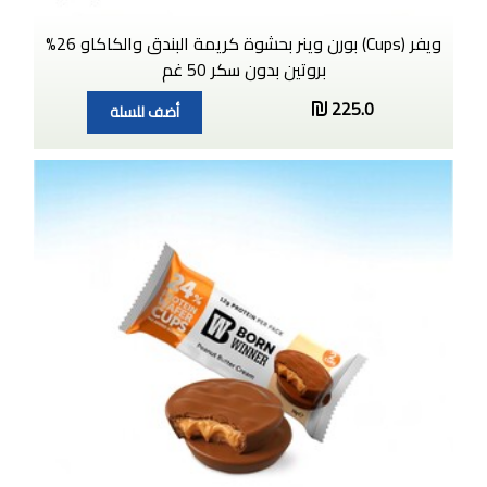
ويفر (Cups) بورن وينر بحشوة كريمة البندق والكاكاو 26%
بروتين بدون سكر 50 غم
225.0
أضف للسلة