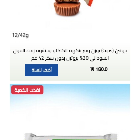
بروتين (Cups) بورن وينر بنكهة الكاكاو وحشوة زبدة الفول
السوداني 28% بروتين بدون سكر 42 غم
180.0
أضف للسلة
نفذت الكمية