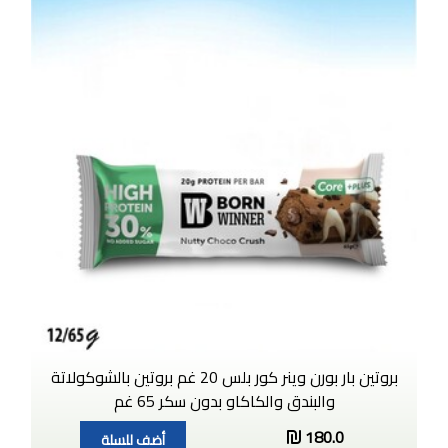
بروتين بار بورن وينر كور بلس 20 غم بروتين بالشوكولاتة
والبندق والكاكاو بدون سكر 65 غم
180.0
أضف للسلة