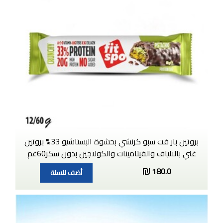
بروتين بار فت سبو كرنشي بحشوة البستاشيو 33% بروتين
غني بالالياف والفيتامينات والكولاجين بدون سكر60غم
180.0
أضف للسلة