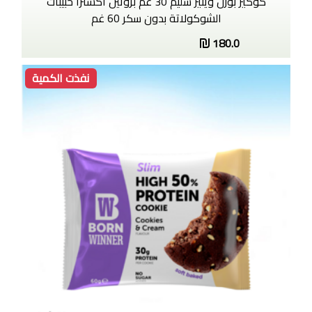
كوكيز بورن وينير سليم 30 غم بروتين اكسترا حبيبات
الشوكولاتة بدون سكر 60 غم
180.0
نفذت الكمية