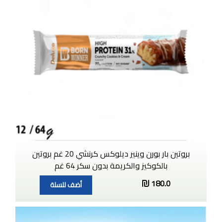
بروتين بار بورن وينير ديلوكس كرنشي 20 غم بروتين
بالكوكيز والكريمة بدون سكر 64 غم
180.0
أضف للسلة